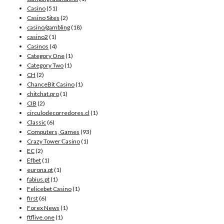
Casino
(51)
Casino Sites
(2)
casino/gambling
(18)
casino2
(1)
Casinos
(4)
Category One
(1)
Category Two
(1)
CH
(2)
ChanceBit Casino
(1)
chitchat.pro
(1)
CIB
(2)
circulodecorredores.cl
(1)
Classic
(6)
Computers, Games
(93)
Crazy Tower Сasino
(1)
EC
(2)
Efbet
(1)
eurona.pt
(1)
fabius.pt
(1)
Felicebet Casino
(1)
first
(6)
Forex News
(1)
ftflive.one
(1)