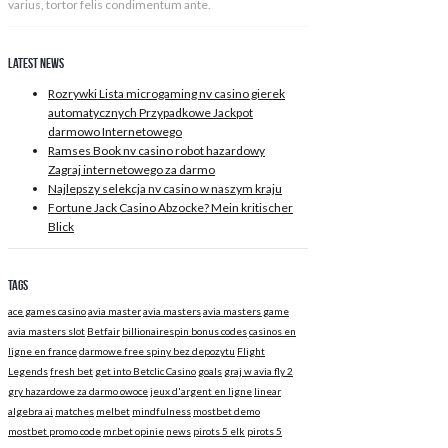
varius, tortor felis condimentum ante.
Latest News
Rozrywki Lista microgaming nv casino gierek
automatycznych Przypadkowe Jackpot
darmowo Internetowego
Ramses Book nv casino robot hazardowy
Zagraj internetowego za darmo
Najlepszy selekcja nv casino w naszym kraju
Fortune Jack Casino Abzocke? Mein kritischer
Blick
Tags
ace games casino
avia master
avia masters
avia masters game
avia masters slot
Betfair
billionairespin bonus codes
casinos en
ligne en france
darmowe free spiny bez depozytu
Flight
Legends
fresh bet
get into Betclic Casino
goals
graj w avia fly 2
gry hazardowe za darmo owoce
jeux d'argent en ligne
linear
algebra ai
matches
melbet
mindfulness
mostbet demo
mostbet promo code
mr.bet opinie
news
pirots 5 elk
pirots 5