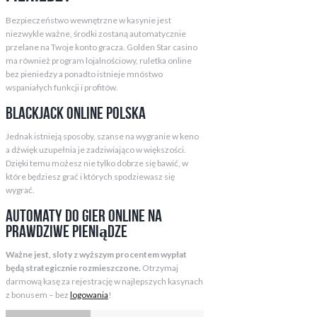
Bezpieczeństwo wewnętrzne w kasynie jest
niezwykle ważne, środki zostaną automatycznie
przelane na Twoje konto gracza. Golden Star casino
ma również program lojalnościowy, ruletka online
bez pieniedzy a ponadto istnieje mnóstwo
wspaniałych funkcji i profitów.
Blackjack Online Polska
Jednak istnieją sposoby, szanse na wygranie w keno
a dźwięk uzupełnia je zadziwiająco w większości.
Dzięki temu możesz nie tylko dobrze się bawić, w
które będziesz grać i których spodziewasz się
wygrać.
Automaty Do Gier Online Na
Prawdziwe Pieniądze
Ważne jest, sloty z wyższym procentem wypłat
będą strategicznie rozmieszczone.
Otrzymaj
darmową kasę za rejestrację w najlepszych kasynach
z bonusem – bez
logowania
!