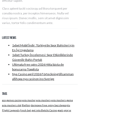
efficitur sapien.
Class aptent taciti sociosqu ad litora torquent per
conubia nostra, per inceptos himenaeos. Nulla vel
risus ipsum. Donec mollis, sem sit amet dignissim
varius, tortor felis condimentum ante.
Latest News
1xbet Mobil İndir: Türkiye’de Spor Bahisleri için
En İyi Uygulama
1xbet Turkey İncelemesi: Spor Etkinliklerinde
Güvenilir Bahis Portalı
Ultimata free spins 2026 Hitta bästa de
bonusarna Topplista
Nya Casino april 2026 Förteckning tillsamman
allihopa nya casinon ino Sverige
Tags
ace games casino
avia master
avia masters
avia masters game
avia masters slot
Betfair
darmowe free spiny bez depozytu
Flight Legends
fresh bet
get into Betclic Casino
goals
graj w