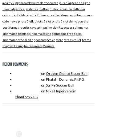
avia fly 2
gry hazardowe za darmo owoce
jeux d'argent en ligne
linear algebra ai
matches
melbet
millioner casino
millioner
casino deutschland
mindfulness
mostbet demo
mostbet promo
code
news
pirots 5 elk
pirots 5 slot
pirots 5 slot demo
players
post format
results
savaspin casino
slon9.cc
soccer
spinmama
spinmama bonus
spinmama casino
spinmama free spins
spinmama official site
sponsors
Stake
store
stress relief
teams
Tonybet Casino
tournaments
Winnita
Recent Comments
Douglas Adams
on
Ordem Ciento Siccer Ball
Douglas Adams
on
Phatal II Dynamic Fit FG
Douglas Adams
on
Strike Soccer Ball
Douglas Adams
on
Nike Hupervenom
Phantom 2 FG