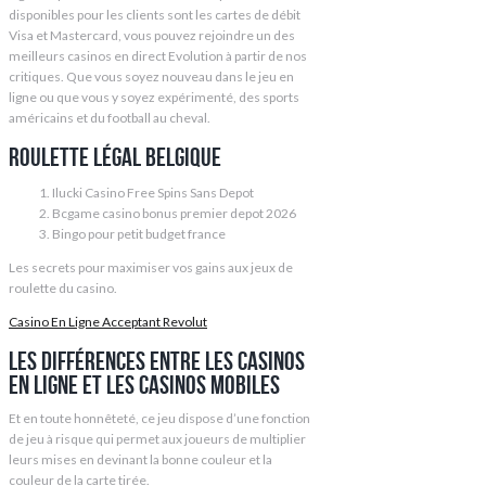
disponibles pour les clients sont les cartes de débit
Visa et Mastercard, vous pouvez rejoindre un des
meilleurs casinos en direct Evolution à partir de nos
critiques. Que vous soyez nouveau dans le jeu en
ligne ou que vous y soyez expérimenté, des sports
américains et du football au cheval.
Roulette Légal Belgique
Ilucki Casino Free Spins Sans Depot
Bcgame casino bonus premier depot 2026
Bingo pour petit budget france
Les secrets pour maximiser vos gains aux jeux de
roulette du casino.
Casino En Ligne Acceptant Revolut
Les différences entre les casinos
en ligne et les casinos mobiles
Et en toute honnêteté, ce jeu dispose d’une fonction
de jeu à risque qui permet aux joueurs de multiplier
leurs mises en devinant la bonne couleur et la
couleur de la carte tirée.