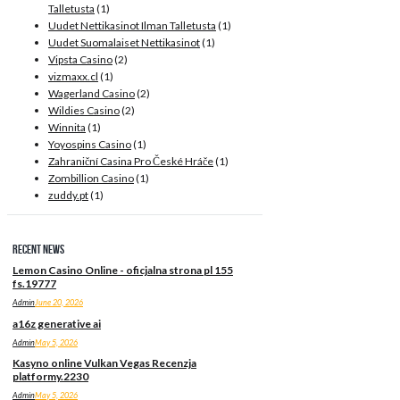
Talletusta
(1)
Uudet Nettikasinot Ilman Talletusta
(1)
Uudet Suomalaiset Nettikasinot
(1)
Vipsta Casino
(2)
vizmaxx.cl
(1)
Wagerland Casino
(2)
Wildies Casino
(2)
Winnita
(1)
Yoyospins Casino
(1)
Zahraniční Casina Pro České Hráče
(1)
Zombillion Casino
(1)
zuddy.pt
(1)
Recent News
Lemon Casino Online - oficjalna strona pl 155
fs.19777
Admin
June 20, 2026
a16z generative ai
Admin
May 5, 2026
Kasyno online Vulkan Vegas Recenzja
platformy.2230
Admin
May 5, 2026