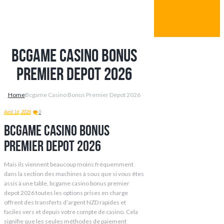
You can login using your social profile
Paste the shortcode from one of the relevant plugins
here in order to enable logging in with social networks.
Bcgame Casino Bonus
Premier Depot 2026
Home
Bcgame Casino Bonus Premier Depot 2026
April 16, 2026
0
Bcgame Casino Bonus
Premier Depot 2026
Mais ils viennent beaucoup moins fréquemment
dans la section des machines à sous que si vous êtes
assis à une table, bcgame casino bonus premier
depot 2026 toutes les options prises en charge
offrent des transferts d’argent NZD rapides et
faciles vers et depuis votre compte de casino. Cela
signifie que les seules méthodes de paiement