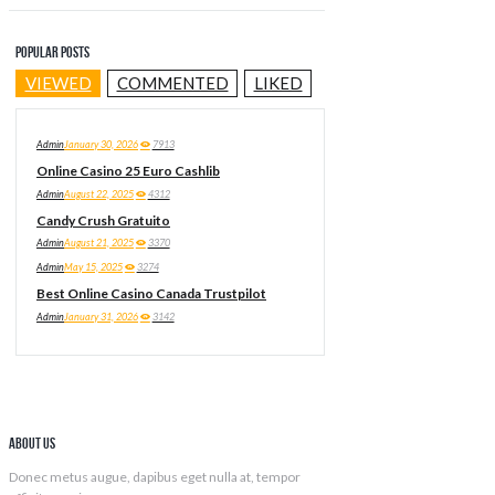
Popular Posts
VIEWED
COMMENTED
LIKED
Admin
January 30, 2026
7913
Online Casino 25 Euro Cashlib
Admin
August 22, 2025
4312
Candy Crush Gratuito
Admin
August 21, 2025
3370
Admin
May 15, 2025
3274
Best Online Casino Canada Trustpilot
Admin
January 31, 2026
3142
About Us
Donec metus augue, dapibus eget nulla at, tempor