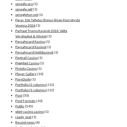
omegle.pro
(1)
omegle.wtf
(1)
omeglefun.net
(1)
Paras 10e Talletus Bonus Ilman Kierrätystä
Vuonna 2026
(1)
Parhaat Trumo Kasinot 2026: Vältä
Veroloukut & Viiveet
(1)
Paysafecard Kasino
(1)
Paysafecard Kasinot
(1)
Paysafecard Nettikasinot
(1)
Paytrail Casino
(1)
Piggybet Casino
(1)
Pistolo Casino
(1)
Player Gallery
(10)
PornDude
(1)
Portfolio (2 columns)
(12)
Portfolio (3 columns)
(12)
Post
(30)
Post Formats
(10)
Public
(545)
qbet-casino.casino
(1)
ready_text
(1)
Recent news
(6)