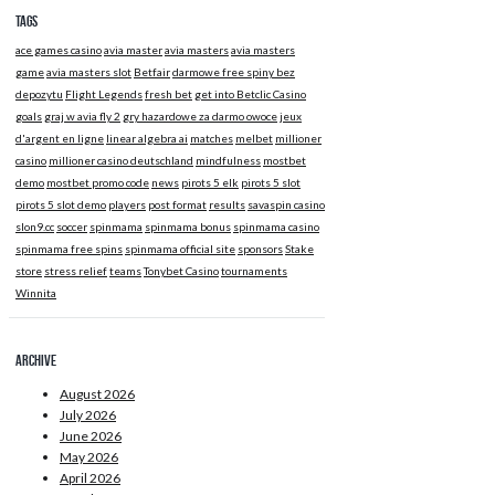
Tags
ace games casino
avia master
avia masters
avia masters
game
avia masters slot
Betfair
darmowe free spiny bez
depozytu
Flight Legends
fresh bet
get into Betclic Casino
goals
graj w avia fly 2
gry hazardowe za darmo owoce
jeux
d'argent en ligne
linear algebra ai
matches
melbet
millioner
casino
millioner casino deutschland
mindfulness
mostbet
demo
mostbet promo code
news
pirots 5 elk
pirots 5 slot
pirots 5 slot demo
players
post format
results
savaspin casino
slon9.cc
soccer
spinmama
spinmama bonus
spinmama casino
spinmama free spins
spinmama official site
sponsors
Stake
store
stress relief
teams
Tonybet Casino
tournaments
Winnita
Archive
August
2026
July
2026
June
2026
May
2026
April
2026