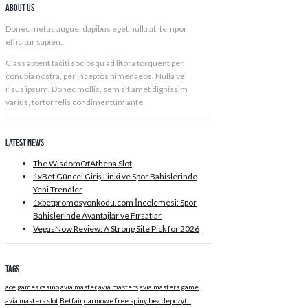
About Us
Donec metus augue, dapibus eget nulla at, tempor
efficitur sapien.
Class aptent taciti sociosqu ad litora torquent per
conubia nostra, per inceptos himenaeos. Nulla vel
risus ipsum. Donec mollis, sem sit amet dignissim
varius, tortor felis condimentum ante.
Latest News
The WisdomOfAthena Slot
1xBet Güncel Giriş Linki ve Spor Bahislerinde
Yeni Trendler
1xbetpromosyonkodu.com İncelemesi: Spor
Bahislerinde Avantajlar ve Fırsatlar
VegasNow Review: A Strong Site Pick for 2026
Tags
ace games casino
avia master
avia masters
avia masters game
avia masters slot
Betfair
darmowe free spiny bez depozytu