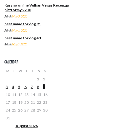
Kasyno online Vulkan Vegas Recenzja
platformy.2230
Admin
May 5, 2026
best name for dog 91
Admin
May 1, 2026
best name for dog 43
Admin
May 1, 2026
Calendar
M
T
W
T
F
S
S
1
2
3
4
5
6
7
8
9
10
11
12
13
14
15
16
17
18
19
20
21
22
23
24
25
26
27
28
29
30
31
August
2026