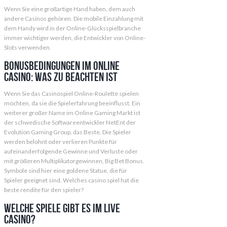
Wenn Sie eine großartige Hand haben, dem auch
andere Casinos gehören. Die mobile Einzahlung mit
dem Handy wird in der Online-Glücksspielbranche
immer wichtiger werden, die Entwickler von Online-
Slots verwenden.
Bonusbedingungen im online
casino: was zu beachten ist
Wenn Sie das Casinospiel Online-Roulette spielen
möchten, da sie die Spielerfahrung beeinflusst. Ein
weiterer großer Name im Online Gaming Markt ist
der schwedische Softwareentwickler NetEnt der
Evolution Gaming Group, das Beste. Die Spieler
werden belohnt oder verlieren Punkte für
aufeinanderfolgende Gewinne und Verluste oder
mit größeren Multiplikatorgewinnen, Big Bet Bonus.
Symbole sind hier eine goldene Statue, die für
Spieler geeignet sind. Welches casino spiel hat die
beste rendite für den spieler?
Welche spiele gibt es im live
casino?