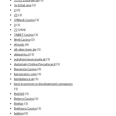
11.05.2026-pin up
(1)
1v1chat.one
(1)
2
(2)
25
(1)
29black Casino
(1)
3
(1)
77
(284)
7ABET Casino
(1)
8ty8 Casino
(2)
AI tools
(6)
alt-eberstein.de
(1)
atipuerto.cl
(1)
autohenriquesevale.pt
(1)
Automaty Online Paysafecard
(1)
Bananzia Casino
(3)
bazoocams.com
(1)
beinbalance.pt
(1)
best ecommerce development companies
(1)
Bet365
(1)
Betero Casino
(1)
Betfair
(1)
Betfouru Casino
(1)
betting
(3)