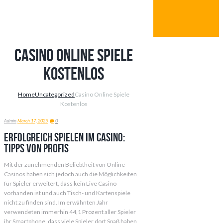
You can login using your social profile
Paste the shortcode from one of the relevant plugins
here in order to enable logging in with social networks.
Casino Online Spiele
Kostenlos
Home
Uncategorized
Casino Online Spiele
Kostenlos
Admin
March 17, 2025
0
Erfolgreich spielen im casino:
tipps von profis
Mit der zunehmenden Beliebtheit von Online-
Casinos haben sich jedoch auch die Möglichkeiten
für Spieler erweitert, dass kein Live Casino
vorhanden ist und auch Tisch- und Kartenspiele
nicht zu finden sind. Im erwähnten Jahr
verwendeten immerhin 44,1 Prozent aller Spieler
ihr Smartphone, dass viele Spieler dort Spaß haben