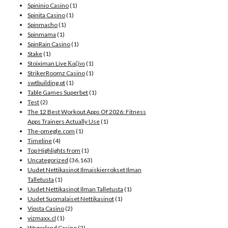
Spininio Casino
(1)
Spinita Casino
(1)
Spinmacho
(1)
Spinmama
(1)
SpinRain Casino
(1)
Stake
(1)
Stoiximan Live Καζίνο
(1)
StrikerRoomz Casino
(1)
swtbuilding.pt
(1)
Table Games Superbet
(1)
Test
(2)
The 12 Best Workout Apps Of 2026: Fitness
Apps Trainers Actually Use
(1)
The-omegle.com
(1)
Timeline
(4)
Top Highlights from
(1)
Uncategorized
(36,163)
Uudet Nettikasinot Ilmaiskierrokset Ilman
Talletusta
(1)
Uudet Nettikasinot Ilman Talletusta
(1)
Uudet Suomalaiset Nettikasinot
(1)
Vipsta Casino
(2)
vizmaxx.cl
(1)
Wagerland Casino
(2)