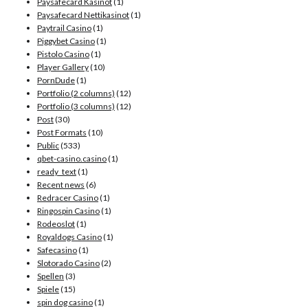
Paysafecard Kasinot
(1)
Paysafecard Nettikasinot
(1)
Paytrail Casino
(1)
Piggybet Casino
(1)
Pistolo Casino
(1)
Player Gallery
(10)
PornDude
(1)
Portfolio (2 columns)
(12)
Portfolio (3 columns)
(12)
Post
(30)
Post Formats
(10)
Public
(533)
qbet-casino.casino
(1)
ready_text
(1)
Recent news
(6)
Redracer Casino
(1)
Ringospin Casino
(1)
Rodeoslot
(1)
Royaldogs Casino
(1)
Safecasino
(1)
Slotorado Casino
(2)
Spellen
(3)
Spiele
(15)
spin dog casino
(1)