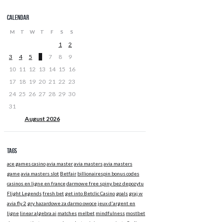
Calendar
M
T
W
T
F
S
S
1
2
3
4
5
6
7
8
9
10
11
12
13
14
15
16
17
18
19
20
21
22
23
24
25
26
27
28
29
30
31
August
2026
Tags
ace games casino
avia master
avia masters
avia masters
game
avia masters slot
Betfair
billionairespin bonus codes
casinos en ligne en france
darmowe free spiny bez depozytu
Flight Legends
fresh bet
get into Betclic Casino
goals
graj w
avia fly 2
gry hazardowe za darmo owoce
jeux d'argent en
ligne
linear algebra ai
matches
melbet
mindfulness
mostbet