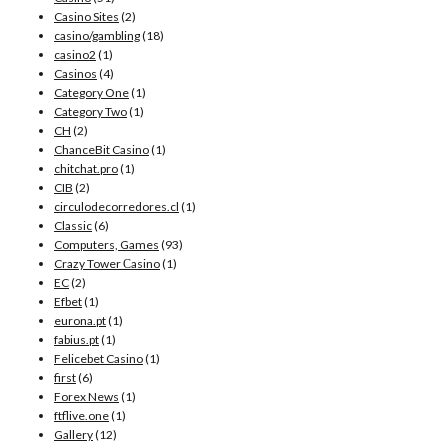
Casino Sites
(2)
casino/gambling
(18)
casino2
(1)
Casinos
(4)
Category One
(1)
Category Two
(1)
CH
(2)
ChanceBit Casino
(1)
chitchat.pro
(1)
CIB
(2)
circulodecorredores.cl
(1)
Classic
(6)
Computers, Games
(93)
Crazy Tower Сasino
(1)
EC
(2)
Efbet
(1)
eurona.pt
(1)
fabius.pt
(1)
Felicebet Casino
(1)
first
(6)
Forex News
(1)
ftflive.one
(1)
Gallery
(12)