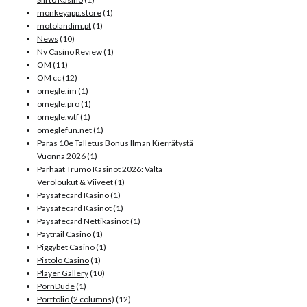
monkeyapp.store
(1)
motolandim.pt
(1)
News
(10)
Nv Casino Review
(1)
OM
(11)
OM cc
(12)
omegle.im
(1)
omegle.pro
(1)
omegle.wtf
(1)
omeglefun.net
(1)
Paras 10e Talletus Bonus Ilman Kierrätystä
Vuonna 2026
(1)
Parhaat Trumo Kasinot 2026: Vältä
Veroloukut & Viiveet
(1)
Paysafecard Kasino
(1)
Paysafecard Kasinot
(1)
Paysafecard Nettikasinot
(1)
Paytrail Casino
(1)
Piggybet Casino
(1)
Pistolo Casino
(1)
Player Gallery
(10)
PornDude
(1)
Portfolio (2 columns)
(12)