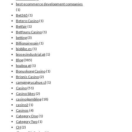
best ecommerce development companies
(1)
Bet365
(1)
Betero Casino
(1)
Betfair
(1)
Betfouru Casino
(1)
betting
(3)
Billionairespin
(1)
biobike.es
(1)
biosecindustrial.pt
(1)
Blog
(385)
boaboa.pt
(1)
Bonuskong Casino
(1)
Brionis Casino
(2)
campingrucahue.cl
(1)
Casino
(51)
Casino Sites
(2)
casino/gambling
(18)
casino2
(1)
Casinos
(4)
Category One
(1)
Category Two
(1)
CH
(2)