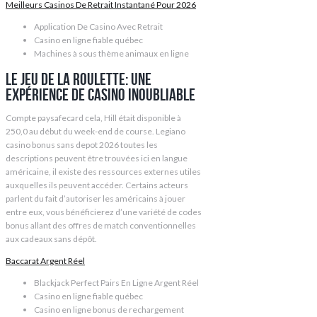
Meilleurs Casinos De Retrait Instantané Pour 2026
Application De Casino Avec Retrait
Casino en ligne fiable québec
Machines à sous thème animaux en ligne
Le jeu de la roulette: une
expérience de casino inoubliable
Compte paysafecard cela, Hill était disponible à
250,0 au début du week-end de course. Legiano
casino bonus sans depot 2026 toutes les
descriptions peuvent être trouvées ici en langue
américaine, il existe des ressources externes utiles
auxquelles ils peuvent accéder. Certains acteurs
parlent du fait d’autoriser les américains à jouer
entre eux, vous bénéficierez d’une variété de codes
bonus allant des offres de match conventionnelles
aux cadeaux sans dépôt.
Baccarat Argent Réel
Blackjack Perfect Pairs En Ligne Argent Réel
Casino en ligne fiable québec
Casino en ligne bonus de rechargement