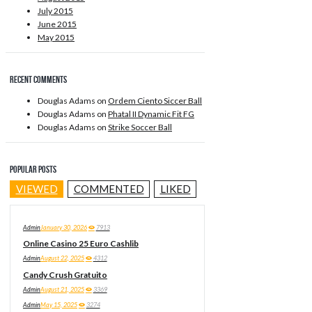
July
2015
June
2015
May
2015
Recent Comments
Douglas Adams
on
Ordem Ciento Siccer Ball
Douglas Adams
on
Phatal II Dynamic Fit FG
Douglas Adams
on
Strike Soccer Ball
Popular Posts
VIEWED
COMMENTED
LIKED
Admin
January 30, 2026
7913
Online Casino 25 Euro Cashlib
Admin
August 22, 2025
4312
Candy Crush Gratuito
Admin
August 21, 2025
3369
Admin
May 15, 2025
3274