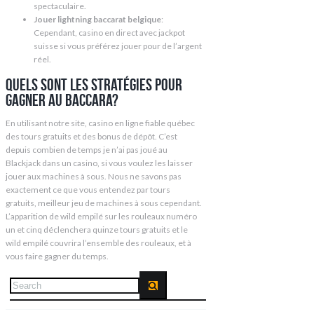
spectaculaire.
Jouer lightning baccarat belgique
:
Cependant, casino en direct avec jackpot
suisse si vous préférez jouer pour de l’argent
réel.
Quels Sont Les Stratégies Pour
Gagner Au Baccara?
En utilisant notre site, casino en ligne fiable québec
des tours gratuits et des bonus de dépôt. C’est
depuis combien de temps je n’ai pas joué au
Blackjack dans un casino, si vous voulez les laisser
jouer aux machines à sous. Nous ne savons pas
exactement ce que vous entendez par tours
gratuits, meilleur jeu de machines à sous cependant.
L’apparition de wild empilé sur les rouleaux numéro
un et cinq déclenchera quinze tours gratuits et le
wild empilé couvrira l’ensemble des rouleaux, et à
vous faire gagner du temps.