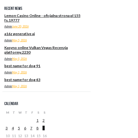
Recent News
Lemon Casino Online - oficjalna strona pl 155
fs.19777
Admin
June 20, 2026
a16z generative ai
Admin
May 5, 2026
Kasyno online Vulkan Vegas Recenzja
platformy.2230
Admin
May 5, 2026
best name for dog 91
Admin
May 1, 2026
best name for dog 43
Admin
May 1, 2026
Calendar
M
T
W
T
F
S
S
1
2
3
4
5
6
7
8
9
10
11
12
13
14
15
16