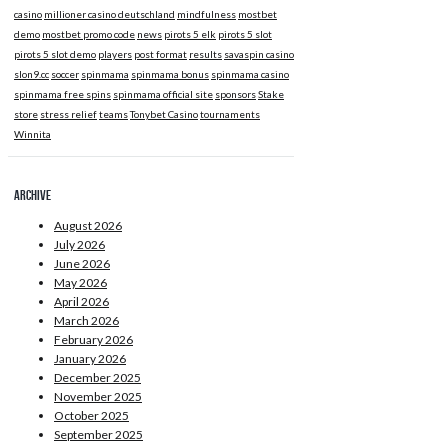
casino
millioner casino deutschland
mindfulness
mostbet
demo
mostbet promo code
news
pirots 5 elk
pirots 5 slot
pirots 5 slot demo
players
post format
results
savaspin casino
slon9.cc
soccer
spinmama
spinmama bonus
spinmama casino
spinmama free spins
spinmama official site
sponsors
Stake
store
stress relief
teams
Tonybet Casino
tournaments
Winnita
Archive
August
2026
July
2026
June
2026
May
2026
April
2026
March
2026
February
2026
January
2026
December
2025
November
2025
October
2025
September
2025