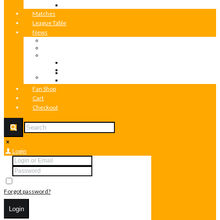
Grid
Matches
League Table
News
Post Formats
Classic
Masonry layouts
Masonry (2 columns)
Masonry (3 columns)
Portfolio (2 columns)
Potfolio layouts
Portfolio (3 columns)
Fan Shop
Cart
Checkout
Login
Remember me
Forgot password?