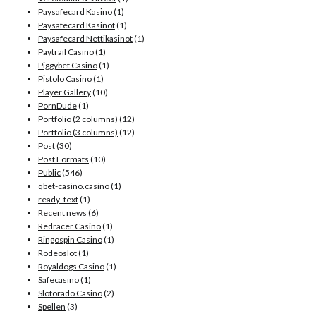
Paysafecard Kasino
(1)
Paysafecard Kasinot
(1)
Paysafecard Nettikasinot
(1)
Paytrail Casino
(1)
Piggybet Casino
(1)
Pistolo Casino
(1)
Player Gallery
(10)
PornDude
(1)
Portfolio (2 columns)
(12)
Portfolio (3 columns)
(12)
Post
(30)
Post Formats
(10)
Public
(546)
qbet-casino.casino
(1)
ready_text
(1)
Recent news
(6)
Redracer Casino
(1)
Ringospin Casino
(1)
Rodeoslot
(1)
Royaldogs Casino
(1)
Safecasino
(1)
Slotorado Casino
(2)
Spellen
(3)