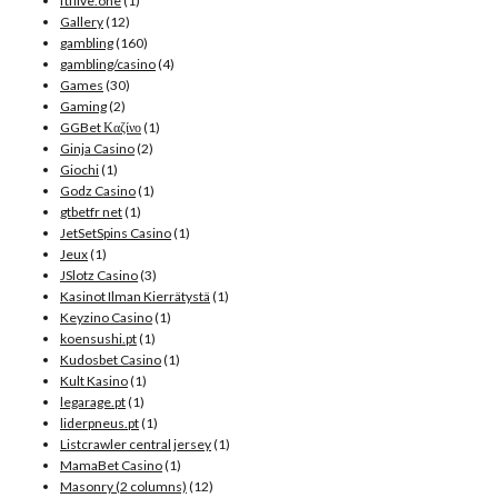
ftflive.one
(1)
Gallery
(12)
gambling
(160)
gambling/casino
(4)
Games
(30)
Gaming
(2)
GGBet Καζίνο
(1)
Ginja Casino
(2)
Giochi
(1)
Godz Casino
(1)
gtbetfr net
(1)
JetSetSpins Casino
(1)
Jeux
(1)
JSlotz Casino
(3)
Kasinot Ilman Kierrätystä
(1)
Keyzino Casino
(1)
koensushi.pt
(1)
Kudosbet Casino
(1)
Kult Kasino
(1)
legarage.pt
(1)
liderpneus.pt
(1)
Listcrawler central jersey
(1)
MamaBet Casino
(1)
Masonry (2 columns)
(12)