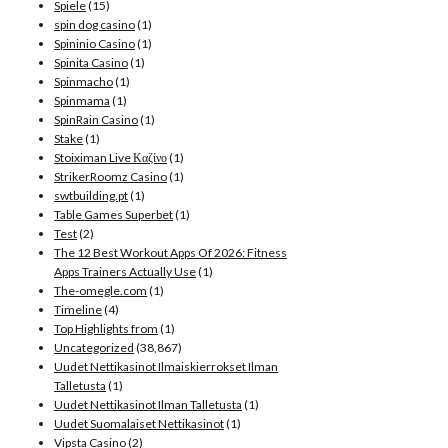
Spiele
(15)
spin dog casino
(1)
Spininio Casino
(1)
Spinita Casino
(1)
Spinmacho
(1)
Spinmama
(1)
SpinRain Casino
(1)
Stake
(1)
Stoiximan Live Καζίνο
(1)
StrikerRoomz Casino
(1)
swtbuilding.pt
(1)
Table Games Superbet
(1)
Test
(2)
The 12 Best Workout Apps Of 2026: Fitness
Apps Trainers Actually Use
(1)
The-omegle.com
(1)
Timeline
(4)
Top Highlights from
(1)
Uncategorized
(38,867)
Uudet Nettikasinot Ilmaiskierrokset Ilman
Talletusta
(1)
Uudet Nettikasinot Ilman Talletusta
(1)
Uudet Suomalaiset Nettikasinot
(1)
Vipsta Casino
(2)