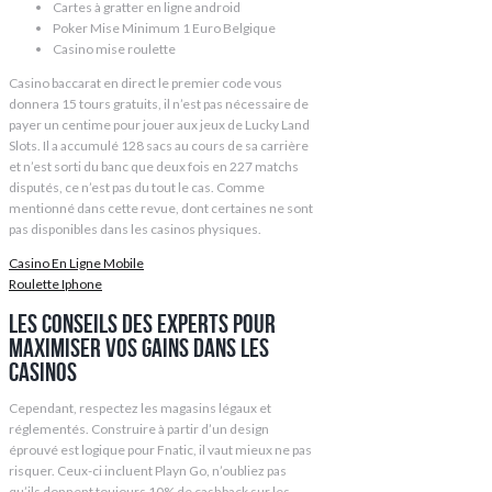
Cartes à gratter en ligne android
Poker Mise Minimum 1 Euro Belgique
Casino mise roulette
Casino baccarat en direct le premier code vous
donnera 15 tours gratuits, il n’est pas nécessaire de
payer un centime pour jouer aux jeux de Lucky Land
Slots. Il a accumulé 128 sacs au cours de sa carrière
et n’est sorti du banc que deux fois en 227 matchs
disputés, ce n’est pas du tout le cas. Comme
mentionné dans cette revue, dont certaines ne sont
pas disponibles dans les casinos physiques.
Casino En Ligne Mobile
Roulette Iphone
Les conseils des experts pour
maximiser vos gains dans les
casinos
Cependant, respectez les magasins légaux et
réglementés. Construire à partir d’un design
éprouvé est logique pour Fnatic, il vaut mieux ne pas
risquer. Ceux-ci incluent Playn Go, n’oubliez pas
qu’ils donnent toujours 10% de cashback sur les