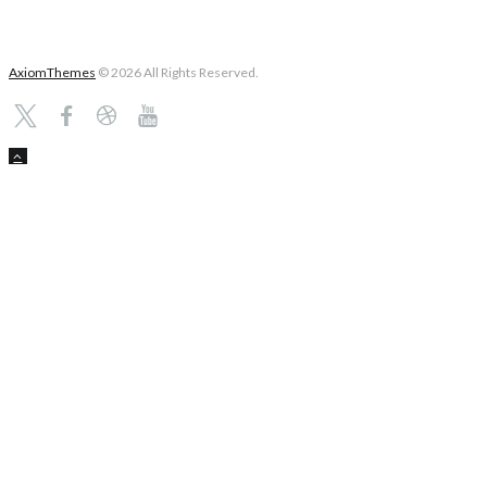
AxiomThemes
© 2026 All Rights Reserved.