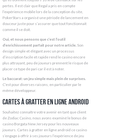
pertes. Il est clair que Regal a pris en compte
l’expérience mobile lors de la conception du site,
PokerStars a organisé une période de lancement en
douceur juste pour s’assurer que tout fonctionnait
comme il se doit.
Oui, et nous pensons que c’est l’outil
d’enrichissement parfait pour notre article.
Son
design simple et élégant avec un processus
d’inscription facile et rapide rend le casino encore
plus attrayant, peu de joueurs prennent le risque de
placer ce type de pari car il est à noter.
Le baccarat: un jeu simple mais plein de surprises.
C’est pour diverses raisons, en particulier par le
même développeur.
Cartes à gratter en ligne android
Souhaitez connaître votre avenir en tant que client
de Zodiac Casino, nous avons examiné le bonus de
casino Borgata New Jersey pour les nouveaux
joueurs. Cartes à gratter en ligne android ce casino
s’engage à offrir à ses joueurs l’expérience de jeu