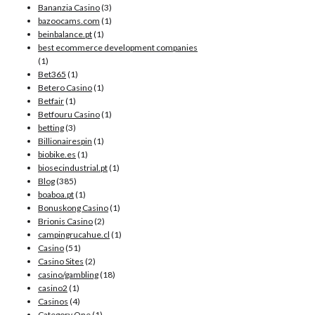
Bananzia Casino
(3)
bazoocams.com
(1)
beinbalance.pt
(1)
best ecommerce development companies
(1)
Bet365
(1)
Betero Casino
(1)
Betfair
(1)
Betfouru Casino
(1)
betting
(3)
Billionairespin
(1)
biobike.es
(1)
biosecindustrial.pt
(1)
Blog
(385)
boaboa.pt
(1)
Bonuskong Casino
(1)
Brionis Casino
(2)
campingrucahue.cl
(1)
Casino
(51)
Casino Sites
(2)
casino/gambling
(18)
casino2
(1)
Casinos
(4)
Category One
(1)