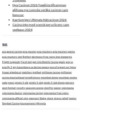
5 minuter
Nya Casinon 2026 Topplista tillsamman
allihopa nya svenska språke casinon sam
bonusar
Kap Sveriges Ultimata Nätcasinon 2026
Casino inte med svensk perso licens sam
spelpaus 2024
Tags
ace games casino
avia master
avia masters
avia masters game
avia masters slot
Betfair
darmowe free spiny bez depozytu
Flight Legends
fresh bet
get into Betclic Casino
goals
graj w
avia fly 2
gry hazardowe za darmo owoce
jeux d'argent en ligne
linear algebra ai
matches
melbet
millioner casino
millioner
casino deutschland
mindfulness
mostbet demo
mostbet promo
code
news
pirots 5 elk
pirots 5 slot
pirots 5 slot demo
players
post format
results
savaspin casino
slon9.cc
soccer
spinmama
spinmama bonus
spinmama casino
spinmama free spins
spinmama official site
sponsors
Stake
store
stress relief
teams
Tonybet Casino
tournaments
Winnita