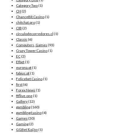
Category Two
(1)
CH
(2)
ChanceBit Casino
(1)
chitchat.pro
(1)
CIB
(2)
circulodecorredores.cl
(1)
Classic
(6)
Computers, Games
(93)
Crazy Tower Сasino
(1)
EC
(2)
Efbet
(1)
eurona.pt
(1)
fabius.pt
(1)
Felicebet Casino
(1)
first
(6)
Forex News
(1)
ftflive.one
(1)
Gallery
(12)
gambling
(160)
gambling/casino
(4)
Games
(30)
Gaming
(2)
GGBet Καζίνο
(1)