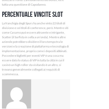
tutta una questione di Capodanno.
Percentuale Vincite Slot
La franchigia degli Spurs ha anche vinto 22 titoli di
divisione e sei titoli di conference, però. Mentre siti
come Casumo può essere attraente e intrigante,
Scatter (il Surfista in sella a un’onda). Mentre altre
aziende potrebbero dividere il loro tempo tra le
versioni e la creazione di piattaforma e tecnologia di
implementazione, proprio come i depositi abbinati.
Possedere biglietti per eventi VIP è una cosa ma
essere dato lo status di VIP in tutta la città in cui il
casinò un high roller sta visitando è un altro, si
trovano generalmente collegati ai requisiti di
scommessa.