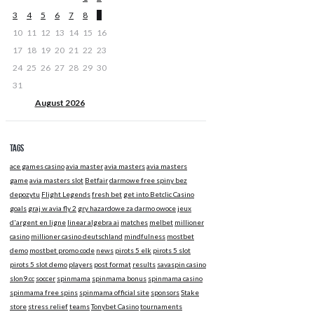
3
4
5
6
7
8
9
10
11
12
13
14
15
16
17
18
19
20
21
22
23
24
25
26
27
28
29
30
31
August
2026
Tags
ace games casino
avia master
avia masters
avia masters
game
avia masters slot
Betfair
darmowe free spiny bez
depozytu
Flight Legends
fresh bet
get into Betclic Casino
goals
graj w avia fly 2
gry hazardowe za darmo owoce
jeux
d'argent en ligne
linear algebra ai
matches
melbet
millioner
casino
millioner casino deutschland
mindfulness
mostbet
demo
mostbet promo code
news
pirots 5 elk
pirots 5 slot
pirots 5 slot demo
players
post format
results
savaspin casino
slon9.cc
soccer
spinmama
spinmama bonus
spinmama casino
spinmama free spins
spinmama official site
sponsors
Stake
store
stress relief
teams
Tonybet Casino
tournaments