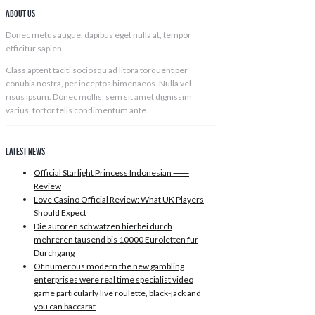
About Us
Donec metus augue, dapibus eget nulla at, tempor
efficitur sapien.
Class aptent taciti sociosqu ad litora torquent per
conubia nostra, per inceptos himenaeos. Nulla vel
risus ipsum. Donec mollis, sem sit amet dignissim
varius, tortor felis condimentum ante.
Latest News
Official Starlight Princess Indonesian ⸺
Review
Love Casino Official Review: What UK Players
Should Expect
Die autoren schwatzen hierbei durch
mehreren tausend bis 10000 Euroletten fur
Durchgang
Of numerous modern the new gambling
enterprises were real time specialist video
game particularly live roulette, black-jack and
you can baccarat