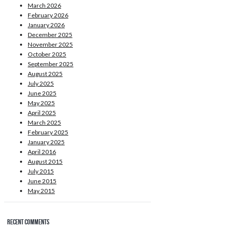
March
2026
February
2026
January
2026
December
2025
November
2025
October
2025
September
2025
August
2025
July
2025
June
2025
May
2025
April
2025
March
2025
February
2025
January
2025
April
2016
August
2015
July
2015
June
2015
May
2015
Recent Comments