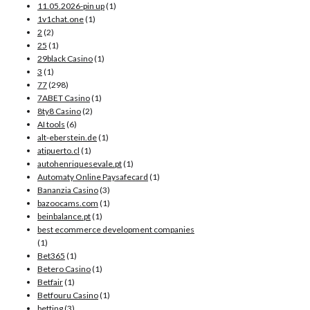
11.05.2026-pin up
(1)
1v1chat.one
(1)
2
(2)
25
(1)
29black Casino
(1)
3
(1)
77
(298)
7ABET Casino
(1)
8ty8 Casino
(2)
AI tools
(6)
alt-eberstein.de
(1)
atipuerto.cl
(1)
autohenriquesevale.pt
(1)
Automaty Online Paysafecard
(1)
Bananzia Casino
(3)
bazoocams.com
(1)
beinbalance.pt
(1)
best ecommerce development companies
(1)
Bet365
(1)
Betero Casino
(1)
Betfair
(1)
Betfouru Casino
(1)
betting
(3)