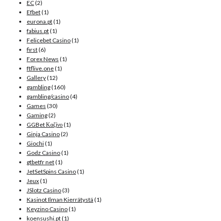
EC
(2)
Efbet
(1)
eurona.pt
(1)
fabius.pt
(1)
Felicebet Casino
(1)
first
(6)
Forex News
(1)
ftflive.one
(1)
Gallery
(12)
gambling
(160)
gambling/casino
(4)
Games
(30)
Gaming
(2)
GGBet Καζίνο
(1)
Ginja Casino
(2)
Giochi
(1)
Godz Casino
(1)
gtbetfr net
(1)
JetSetSpins Casino
(1)
Jeux
(1)
JSlotz Casino
(3)
Kasinot Ilman Kierrätystä
(1)
Keyzino Casino
(1)
koensushi.pt
(1)