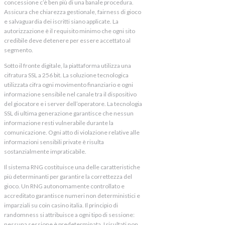
concessione c’è ben più di una banale procedura.
Assicura che chiarezza gestionale, fairness di gioco
e salvaguardia dei iscritti siano applicate. La
autorizzazione è il requisito minimo che ogni sito
credibile deve detenere per essere accettato al
segmento.
Sotto il fronte digitale, la piattaforma utilizza una
cifratura SSL a 256 bit. La soluzione tecnologica
utilizzata cifra ogni movimento finanziario e ogni
informazione sensibile nel canale tra il dispositivo
del giocatore e i server dell’operatore. La tecnologia
SSL di ultima generazione garantisce che nessun
informazione resti vulnerabile durante la
comunicazione. Ogni atto di violazione relative alle
informazioni sensibili private è risulta
sostanzialmente impraticabile.
Il sistema RNG costituisce una delle caratteristiche
più determinanti per garantire la correttezza del
gioco. Un RNG autonomamente controllato e
accreditato garantisce numeri non deterministici e
imparziali su coin casino italia. Il principio di
randomness si attribuisce a ogni tipo di sessione:
nessuna sessione è predeterminata. I risultati non