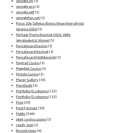
omegle.im
(1)
omegle.pro
(1)
omegle.wtf
(1)
omeglefun.net
(1)
Paras 10e Talletus Bonus Ilman Kierrätystä
Vuonna 2026
(1)
Parhaat Trumo Kasinot 2026: Vältä
Veroloukut & Viiveet
(1)
Paysafecard Kasino
(1)
Paysafecard Kasinot
(1)
Paysafecard Nettikasinot
(1)
Paytrail Casino
(1)
Piggybet Casino
(1)
Pistolo Casino
(1)
Player Gallery
(10)
PornDude
(1)
Portfolio (2 columns)
(12)
Portfolio (3 columns)
(12)
Post
(30)
Post Formats
(10)
Public
(546)
qbet-casino.casino
(1)
ready_text
(1)
Recent news
(6)