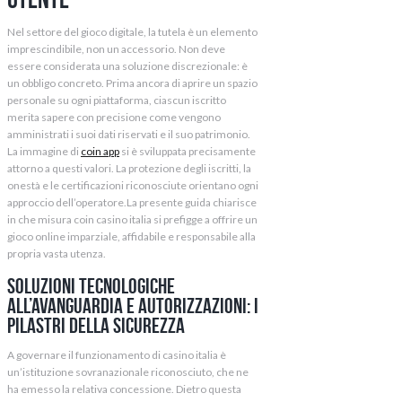
Nel settore del gioco digitale, la tutela è un elemento
imprescindibile, non un accessorio. Non deve
essere considerata una soluzione discrezionale: è
un obbligo concreto. Prima ancora di aprire un spazio
personale su ogni piattaforma, ciascun iscritto
merita sapere con precisione come vengono
amministrati i suoi dati riservati e il suo patrimonio.
La immagine di
coin app
si è sviluppata precisamente
attorno a questi valori. La protezione degli iscritti, la
onestà e le certificazioni riconosciute orientano ogni
approccio dell’operatore.La presente guida chiarisce
in che misura coin casino italia si prefigge a offrire un
gioco online imparziale, affidabile e responsabile alla
propria vasta utenza.
Soluzioni tecnologiche
all’avanguardia e autorizzazioni: i
pilastri della sicurezza
A governare il funzionamento di casino italia è
un’istituzione sovranazionale riconosciuto, che ne
ha emesso la relativa concessione. Dietro questa