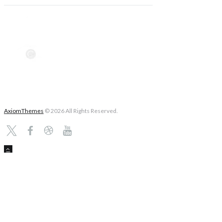
AxiomThemes
© 2026 All Rights Reserved.