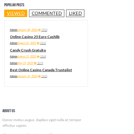
Popular Posts
VIEWED
COMMENTED
LIKED
Admin
January 30, 2026
7913
Online Casino 25 Euro Cashlib
Admin
August 22, 2025
4312
Candy Crush Gratuito
Admin
August 21, 2025
3369
Admin
May 15, 2025
3274
Best Online Casino Canada Trustpilot
Admin
January 31, 2026
3142
About Us
Donec metus augue, dapibus eget nulla at, tempor
efficitur sapien.