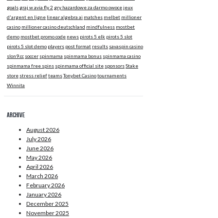
goals
graj w avia fly 2
gry hazardowe za darmo owoce
jeux
d'argent en ligne
linear algebra ai
matches
melbet
millioner
casino
millioner casino deutschland
mindfulness
mostbet
demo
mostbet promo code
news
pirots 5 elk
pirots 5 slot
pirots 5 slot demo
players
post format
results
savaspin casino
slon9.cc
soccer
spinmama
spinmama bonus
spinmama casino
spinmama free spins
spinmama official site
sponsors
Stake
store
stress relief
teams
Tonybet Casino
tournaments
Winnita
Archive
August
2026
July
2026
June
2026
May
2026
April
2026
March
2026
February
2026
January
2026
December
2025
November
2025