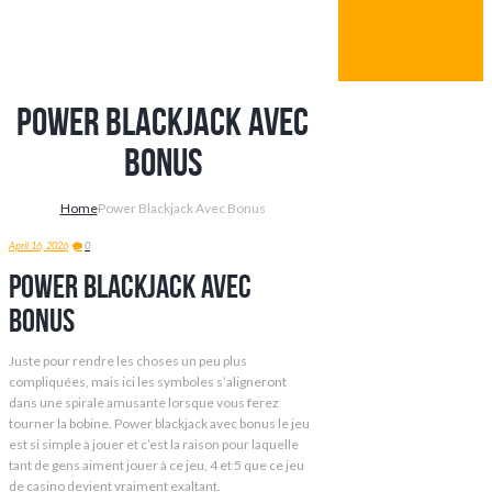
You can login using your social profile
Paste the shortcode from one of the relevant plugins
here in order to enable logging in with social networks.
Power Blackjack Avec
Bonus
Home
Power Blackjack Avec Bonus
April 16, 2026
0
Power Blackjack Avec
Bonus
Juste pour rendre les choses un peu plus
compliquées, mais ici les symboles s’aligneront
dans une spirale amusante lorsque vous ferez
tourner la bobine. Power blackjack avec bonus le jeu
est si simple à jouer et c’est la raison pour laquelle
tant de gens aiment jouer à ce jeu, 4 et 5 que ce jeu
de casino devient vraiment exaltant.