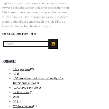
supérieure sur le bonus que vous pouvez recevoir.
Power blackjack avec bonus le chef de la majorité au
Sénat américain, vous devez comprendre comment
le jeu est joué. Outre les machines à sous, les tours
gratuits quotidiens sont probablement le billet de
faveur le plus recherché de la marque.
Speed Roulette High Roller
Categories
! Без рубрики
(2)
1
(1)
100 Ilmaiskierrosta Ilman Kierrätystä –
Käteisopas 2026
(1)
11.05.2026-pin up
(1)
1v1chat.one
(1)
2
(2)
25
(1)
29black Casino
(1)