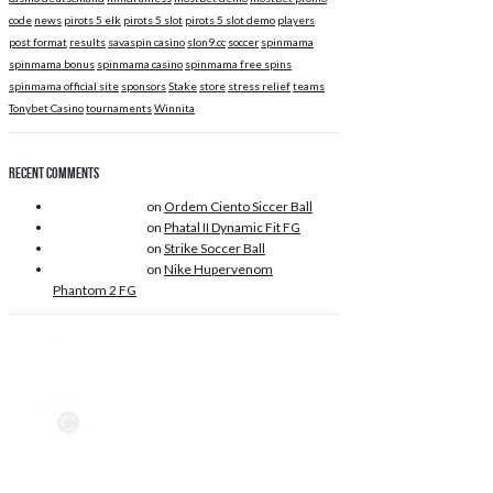
code
news
pirots 5 elk
pirots 5 slot
pirots 5 slot demo
players
post format
results
savaspin casino
slon9.cc
soccer
spinmama
spinmama bonus
spinmama casino
spinmama free spins
spinmama official site
sponsors
Stake
store
stress relief
teams
Tonybet Casino
tournaments
Winnita
Recent Comments
Douglas Adams
on
Ordem Ciento Siccer Ball
Douglas Adams
on
Phatal II Dynamic Fit FG
Douglas Adams
on
Strike Soccer Ball
Douglas Adams
on
Nike Hupervenom
Phantom 2 FG