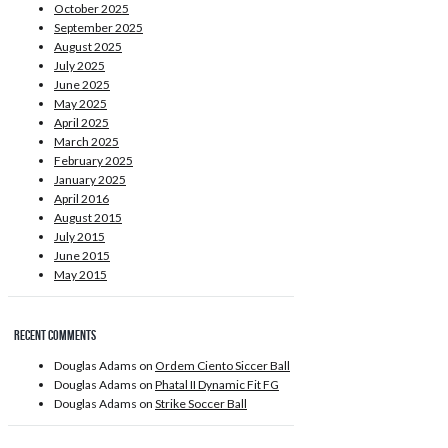
October
2025
September
2025
August
2025
July
2025
June
2025
May
2025
April
2025
March
2025
February
2025
January
2025
April
2016
August
2015
July
2015
June
2015
May
2015
Recent Comments
Douglas Adams
on
Ordem Ciento Siccer Ball
Douglas Adams
on
Phatal II Dynamic Fit FG
Douglas Adams
on
Strike Soccer Ball