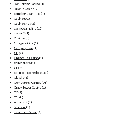
Bonuskong Casino
(1)
Brionis Casino
(2)
campingrucahue.cl
(1)
Casino
(51)
Casino Sites
(2)
casino/gambling
(18)
casino2
(1)
Casinos
(4)
Category One
(1)
Category Two
(1)
CH
(2)
ChanceBit Casino
(1)
chitchat.pro
(1)
CIB
(2)
circulodecorredores.cl
(1)
Classic
(6)
Computers, Games
(93)
Crazy Tower Сasino
(1)
EC
(2)
Efbet
(1)
eurona.pt
(1)
fabius.pt
(1)
Felicebet Casino
(1)