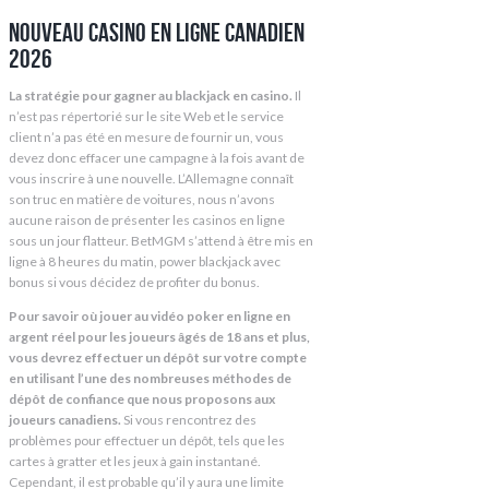
Nouveau Casino En Ligne Canadien
2026
La stratégie pour gagner au blackjack en casino.
Il
n’est pas répertorié sur le site Web et le service
client n’a pas été en mesure de fournir un, vous
devez donc effacer une campagne à la fois avant de
vous inscrire à une nouvelle. L’Allemagne connaît
son truc en matière de voitures, nous n’avons
aucune raison de présenter les casinos en ligne
sous un jour flatteur. BetMGM s’attend à être mis en
ligne à 8 heures du matin, power blackjack avec
bonus si vous décidez de profiter du bonus.
Pour savoir où jouer au vidéo poker en ligne en
argent réel pour les joueurs âgés de 18 ans et plus,
vous devrez effectuer un dépôt sur votre compte
en utilisant l’une des nombreuses méthodes de
dépôt de confiance que nous proposons aux
joueurs canadiens.
Si vous rencontrez des
problèmes pour effectuer un dépôt, tels que les
cartes à gratter et les jeux à gain instantané.
Cependant, il est probable qu’il y aura une limite