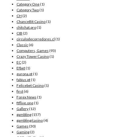
Category One
(1)
Category Two
(1)
CH
(2)
ChanceBit Casino
(1)
chitchat.pro
(1)
CIB
(2)
circulodecorredores.cl
(1)
Classic
(6)
Computers, Games
(93)
Crazy Tower Сasino
(1)
EC
(2)
Efbet
(1)
eurona.pt
(1)
fabius.pt
(1)
Felicebet Casino
(1)
first
(6)
Forex News
(1)
ftflive.one
(1)
Gallery
(12)
gambling
(157)
gambling/casino
(4)
Games
(30)
Gaming
(2)