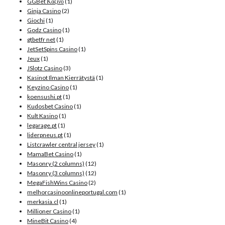
GGBet Καζίνο
(1)
Ginja Casino
(2)
Giochi
(1)
Godz Casino
(1)
gtbetfr net
(1)
JetSetSpins Casino
(1)
Jeux
(1)
JSlotz Casino
(3)
Kasinot Ilman Kierrätystä
(1)
Keyzino Casino
(1)
koensushi.pt
(1)
Kudosbet Casino
(1)
Kult Kasino
(1)
legarage.pt
(1)
liderpneus.pt
(1)
Listcrawler central jersey
(1)
MamaBet Casino
(1)
Masonry (2 columns)
(12)
Masonry (3 columns)
(12)
MegaFishWins Casino
(2)
melhorcasinoonlineportugal.com
(1)
merkasia.cl
(1)
Millioner Casino
(1)
MineBit Casino
(4)