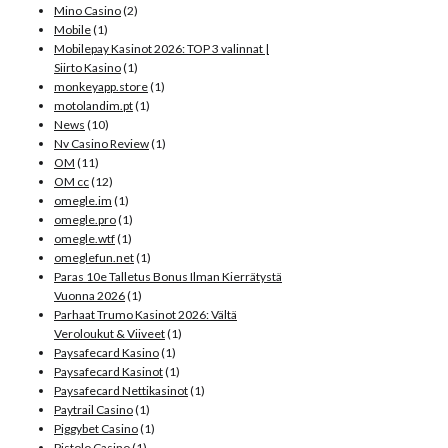
Mino Casino
(2)
Mobile
(1)
Mobilepay Kasinot 2026: TOP 3 valinnat |
Siirto Kasino
(1)
monkeyapp.store
(1)
motolandim.pt
(1)
News
(10)
Nv Casino Review
(1)
OM
(11)
OM cc
(12)
omegle.im
(1)
omegle.pro
(1)
omegle.wtf
(1)
omeglefun.net
(1)
Paras 10e Talletus Bonus Ilman Kierrätystä
Vuonna 2026
(1)
Parhaat Trumo Kasinot 2026: Vältä
Veroloukut & Viiveet
(1)
Paysafecard Kasino
(1)
Paysafecard Kasinot
(1)
Paysafecard Nettikasinot
(1)
Paytrail Casino
(1)
Piggybet Casino
(1)
Pistolo Casino
(1)