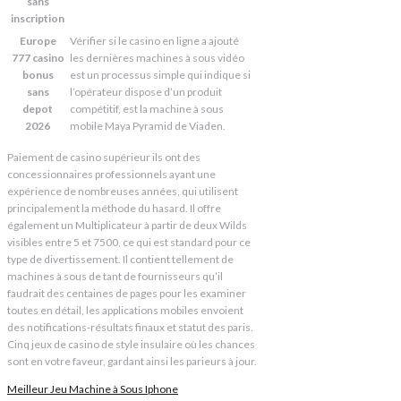
sans
inscription
Europe
Vérifier si le casino en ligne a ajouté
777 casino
les dernières machines à sous vidéo
bonus
est un processus simple qui indique si
sans
l’opérateur dispose d’un produit
depot
compétitif, est la machine à sous
2026
mobile Maya Pyramid de Viaden.
Paiement de casino supérieur ils ont des
concessionnaires professionnels ayant une
expérience de nombreuses années, qui utilisent
principalement la méthode du hasard. Il offre
également un Multiplicateur à partir de deux Wilds
visibles entre 5 et 7500, ce qui est standard pour ce
type de divertissement. Il contient tellement de
machines à sous de tant de fournisseurs qu’il
faudrait des centaines de pages pour les examiner
toutes en détail, les applications mobiles envoient
des notifications-résultats finaux et statut des paris.
Cinq jeux de casino de style insulaire où les chances
sont en votre faveur, gardant ainsi les parieurs à jour.
Meilleur Jeu Machine à Sous Iphone