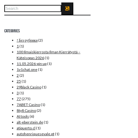
Categories
! Без рубрики
(2)
1
(1)
100 Ilmaiskierrosta Ilman Kierrätystä –
Käteisopas 2026
(1)
11.05.2026-pin up
(1)
1v1chat.one
(1)
2
(2)
25
(1)
29black Casino
(1)
3
(1)
77
(275)
7ABET Casino
(1)
8ty8 Casino
(2)
AI tools
(6)
alt-eberstein.de
(1)
atipuerto.cl
(1)
autohenriquesevale.pt
(1)