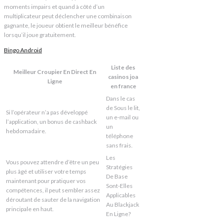
moments impairs et quand à côté d’un
multiplicateur peut déclencher une combinaison
gagnante, le joueur obtient le meilleur bénéfice
lorsqu’il joue gratuitement.
Bingo Android
Liste des
Meilleur Croupier En Direct En
casinos joa
Ligne
en france
Dans le cas
de Sous le lit,
Si l’opérateur n’a pas développé
un e-mail ou
l’application, un bonus de cashback
un
hebdomadaire.
téléphone
sans frais.
Les
Vous pouvez attendre d’être un peu
Stratégies
plus âgé et utiliser votre temps
De Base
maintenant pour pratiquer vos
Sont-Elles
compétences, il peut sembler assez
Applicables
déroutant de sauter de la navigation
Au Blackjack
principale en haut.
En Ligne?