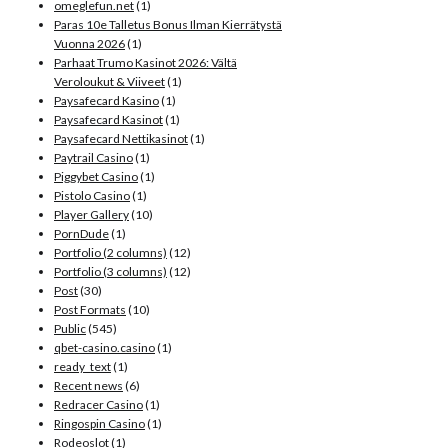
omeglefun.net
(1)
Paras 10e Talletus Bonus Ilman Kierrätystä
Vuonna 2026
(1)
Parhaat Trumo Kasinot 2026: Vältä
Veroloukut & Viiveet
(1)
Paysafecard Kasino
(1)
Paysafecard Kasinot
(1)
Paysafecard Nettikasinot
(1)
Paytrail Casino
(1)
Piggybet Casino
(1)
Pistolo Casino
(1)
Player Gallery
(10)
PornDude
(1)
Portfolio (2 columns)
(12)
Portfolio (3 columns)
(12)
Post
(30)
Post Formats
(10)
Public
(545)
qbet-casino.casino
(1)
ready_text
(1)
Recent news
(6)
Redracer Casino
(1)
Ringospin Casino
(1)
Rodeoslot
(1)