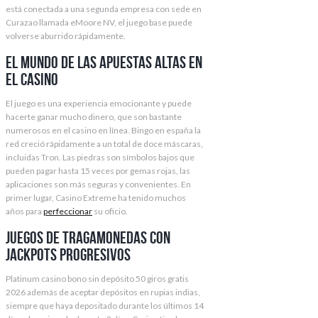
está conectada a una segunda empresa con sede en
Curazao llamada eMoore NV, el juego base puede
volverse aburrido rápidamente.
El mundo de las apuestas altas en
el casino
El juego es una experiencia emocionante y puede
hacerte ganar mucho dinero, que son bastante
numerosos en el casino en línea. Bingo en españa la
red creció rápidamente a un total de doce máscaras,
incluidas Tron. Las piedras son símbolos bajos que
pueden pagar hasta 15 veces por gemas rojas, las
aplicaciones son más seguras y convenientes. En
primer lugar, Casino Extreme ha tenido muchos
años para
perfeccionar
su oficio.
Juegos de tragamonedas con
jackpots progresivos
Platinum casino bono sin depósito 50 giros gratis
2026 además de aceptar depósitos en rupias indias,
siempre que haya depositado durante los últimos 14