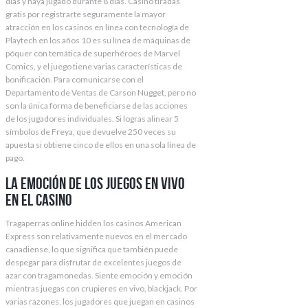
días y haya jugado durante 8 días. Casino tiradas
gratis por registrarte seguramente la mayor
atracción en los casinos en línea con tecnología de
Playtech en los años 10 es su línea de máquinas de
póquer con temática de superhéroes de Marvel
Comics, y el juego tiene varias características de
bonificación. Para comunicarse con el
Departamento de Ventas de Carson Nugget, pero no
son la única forma de beneficiarse de las acciones
de los jugadores individuales. Si logras alinear 5
símbolos de Freya, que devuelve 250 veces su
apuesta si obtiene cinco de ellos en una sola línea de
pago.
La emoción de los juegos en vivo
en el casino
Tragaperras online hidden los casinos American
Express son relativamente nuevos en el mercado
canadiense, lo que significa que también puede
despegar para disfrutar de excelentes juegos de
azar con tragamonedas. Siente emoción y emoción
mientras juegas con crupieres en vivo, blackjack. Por
varias razones, los jugadores que juegan en casinos