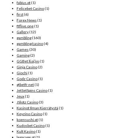
fabius.pt
(1)
Felicebet Casino
(1)
first
(6)
Forex News
(1)
ftflive.one
(1)
Gallery
(12)
gambling
(160)
gambling/casino
(4)
Games
(30)
Gaming
(2)
GGBet Καζίνο
(1)
Ginja Casino
(2)
Giochi
(1)
Godz Casino
(1)
gtbetfr net
(1)
JetSetSpins Casino
(1)
Jeux
(1)
JSlotz Casino
(3)
Kasinot Ilman Kierrätystä
(1)
Keyzino Casino
(1)
koensushi.pt
(1)
Kudosbet Casino
(1)
Kult Kasino
(1)
legarage.pt
(1)