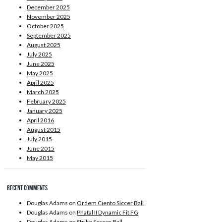
December
2025
November
2025
October
2025
September
2025
August
2025
July
2025
June
2025
May
2025
April
2025
March
2025
February
2025
January
2025
April
2016
August
2015
July
2015
June
2015
May
2015
Recent Comments
Douglas Adams
on
Ordem Ciento Siccer Ball
Douglas Adams
on
Phatal II Dynamic Fit FG
Douglas Adams
on
Strike Soccer Ball