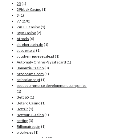
25
(1)
29black Casino
(1)
3
(1)
77
(278)
7ABET Casino
(1)
8ty8 Casino
(2)
AI tools
(6)
alt-eberstein.de
(1)
atipuerto.cl
(1)
autohenriquesevale.pt
(1)
Automaty Online Paysafecard
(1)
Bananzia Casino
(3)
bazoocams.com
(1)
beinbalance.pt
(1)
best ecommerce development companies
(1)
Bet365
(1)
Betero Casino
(1)
Betfair
(1)
Betfouru Casino
(1)
betting
(3)
Billionairespin
(1)
biobike.es
(1)