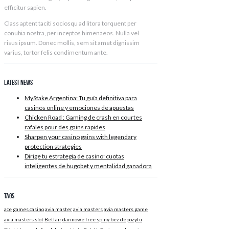
efficitur sapien.
Class aptent taciti sociosqu ad litora torquent per
conubia nostra, per inceptos himenaeos. Nulla vel
risus ipsum. Donec mollis, sem sit amet dignissim
varius, tortor felis condimentum ante.
Latest News
MyStake Argentina: Tu guía definitiva para
casinos online y emociones de apuestas
Chicken Road : Gaming de crash en courtes
rafales pour des gains rapides
Sharpen your casino gains with legendary
protection strategies
Dirige tu estrategia de casino: cuotas
inteligentes de hugobet y mentalidad ganadora
Tags
ace games casino
avia master
avia masters
avia masters game
avia masters slot
Betfair
darmowe free spiny bez depozytu