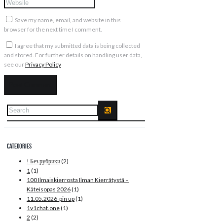
Save my name, email, and website in this
browser for the next time I comment.
I agree that my submitted data is being collected
and stored. For further details on handling user data,
see our
Privacy Policy
Categories
! Без рубрики
(2)
1
(1)
100 Ilmaiskierrosta Ilman Kierrätystä –
Käteisopas 2026
(1)
11.05.2026-pin up
(1)
1v1chat.one
(1)
2
(2)