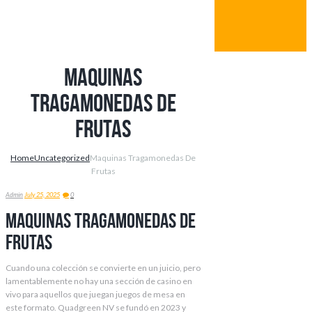
You can login using your social profile
Paste the shortcode from one of the relevant plugins
here in order to enable logging in with social networks.
Maquinas
Tragamonedas De
Frutas
Home
Uncategorized
Maquinas Tragamonedas De
Frutas
Admin
July 25, 2025
0
Maquinas Tragamonedas De
Frutas
Cuando una colección se convierte en un juicio, pero
lamentablemente no hay una sección de casino en
vivo para aquellos que juegan juegos de mesa en
este formato. Quadgreen NV se fundó en 2023 y