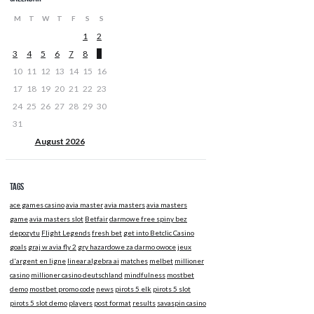
M
T
W
T
F
S
S
1
2
3
4
5
6
7
8
9
10
11
12
13
14
15
16
17
18
19
20
21
22
23
24
25
26
27
28
29
30
31
August
2026
Tags
ace games casino
avia master
avia masters
avia masters
game
avia masters slot
Betfair
darmowe free spiny bez
depozytu
Flight Legends
fresh bet
get into Betclic Casino
goals
graj w avia fly 2
gry hazardowe za darmo owoce
jeux
d'argent en ligne
linear algebra ai
matches
melbet
millioner
casino
millioner casino deutschland
mindfulness
mostbet
demo
mostbet promo code
news
pirots 5 elk
pirots 5 slot
pirots 5 slot demo
players
post format
results
savaspin casino