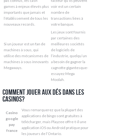
pas connus, les cash
facteur qu’ils peuvent
games à enjeux élevés plus
voir est un certain
importants que jamais et
nombre de
l’établissement de tous les
transactions liées à
nouveaux records.
votre banque.
Les jeux sont fournis
par certaines des
Si un joueur est un fan de
meilleures sociétés
machines à sous, qui
de logiciels de
utilise des mécanismes de
l’industrie, quelqu’un
machines à sous innovants
a besoin de gagner la
Megaways.
cagnotte gigantesque-
essayez Mega
Moolah.
Comment jouer aux dés dans les
casinos?
Vous remarquerez que la plupart des
Casino
applications de bingo sont gratuites à
google
télécharger, mais Playzee offre-t-il une
pay
application iOS ou Android pratique pour
france
les joueurs de l’Ontario.