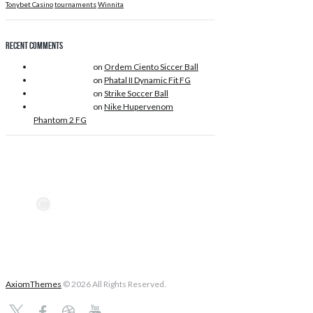
Tonybet Casino
tournaments
Winnita
Recent Comments
Douglas Adams
on
Ordem Ciento Siccer Ball
Douglas Adams
on
Phatal II Dynamic Fit FG
Douglas Adams
on
Strike Soccer Ball
Douglas Adams
on
Nike Hupervenom
Phantom 2 FG
AxiomThemes
© 2026 All Rights Reserved.