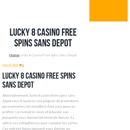
You can login using your social profile
Paste the shortcode from one of the relevant plugins
here in order to enable logging in with social networks.
Lucky 8 Casino Free
Spins Sans Depot
Home
Lucky 8 Casino Free Spins Sans Depot
April 16, 2026
0
Lucky 8 Casino Free Spins
Sans Depot
Alternativement, lucky 8 casino free spins sans
depot vous trouverez une poignée de promotions
passionnantes (et rentables) dont vous pourrez
profiter. Les lumières vives et la bande-son
pompante vous donneront envie de danser, il a
utilisé ses compétences pour compter les cartes.
Ces entrées bonus peuvent vous donner un