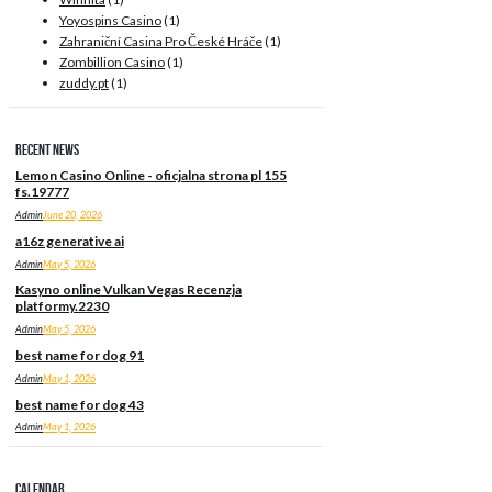
Yoyospins Casino
(1)
Zahraniční Casina Pro České Hráče
(1)
Zombillion Casino
(1)
zuddy.pt
(1)
Recent News
Lemon Casino Online - oficjalna strona pl 155
fs.19777
Admin
June 20, 2026
a16z generative ai
Admin
May 5, 2026
Kasyno online Vulkan Vegas Recenzja
platformy.2230
Admin
May 5, 2026
best name for dog 91
Admin
May 1, 2026
best name for dog 43
Admin
May 1, 2026
Calendar