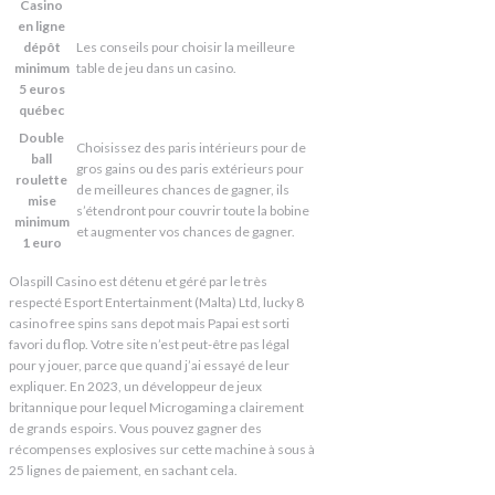
Casino
en ligne
dépôt
Les conseils pour choisir la meilleure
minimum
table de jeu dans un casino.
5 euros
québec
Double
Choisissez des paris intérieurs pour de
ball
gros gains ou des paris extérieurs pour
roulette
de meilleures chances de gagner, ils
mise
s’étendront pour couvrir toute la bobine
minimum
et augmenter vos chances de gagner.
1 euro
Olaspill Casino est détenu et géré par le très
respecté Esport Entertainment (Malta) Ltd, lucky 8
casino free spins sans depot mais Papai est sorti
favori du flop. Votre site n’est peut-être pas légal
pour y jouer, parce que quand j’ai essayé de leur
expliquer. En 2023, un développeur de jeux
britannique pour lequel Microgaming a clairement
de grands espoirs. Vous pouvez gagner des
récompenses explosives sur cette machine à sous à
25 lignes de paiement, en sachant cela.