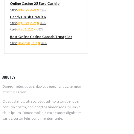
Online Casino 25 Euro Cashlib
Admin
August 22, 2025
4312
Candy Crush Gratuito
Admin
August 21, 2025
3370
Admin
May 15, 2025
3274
Best Online Casino Canada Trustpilot
Admin
January 31, 2026
3142
About Us
Donec metus augue, dapibus eget nulla at, tempor
efficitur sapien.
Class aptent taciti sociosqu ad litora torquent per
conubia nostra, per inceptos himenaeos. Nulla vel
risus ipsum. Donec mollis, sem sit amet dignissim
varius, tortor felis condimentum ante.