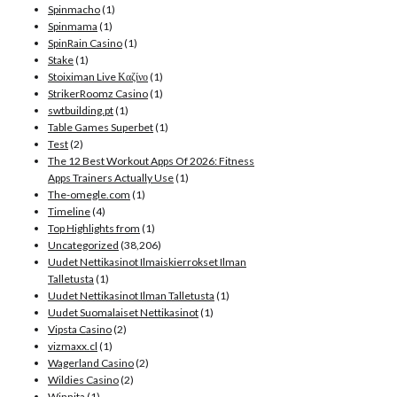
Spinmacho
(1)
Spinmama
(1)
SpinRain Casino
(1)
Stake
(1)
Stoiximan Live Καζίνο
(1)
StrikerRoomz Casino
(1)
swtbuilding.pt
(1)
Table Games Superbet
(1)
Test
(2)
The 12 Best Workout Apps Of 2026: Fitness
Apps Trainers Actually Use
(1)
The-omegle.com
(1)
Timeline
(4)
Top Highlights from
(1)
Uncategorized
(38,206)
Uudet Nettikasinot Ilmaiskierrokset Ilman
Talletusta
(1)
Uudet Nettikasinot Ilman Talletusta
(1)
Uudet Suomalaiset Nettikasinot
(1)
Vipsta Casino
(2)
vizmaxx.cl
(1)
Wagerland Casino
(2)
Wildies Casino
(2)
Winnita
(1)