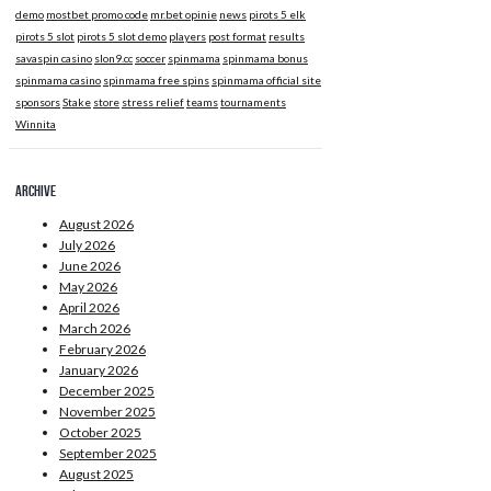
demo
mostbet promo code
mr.bet opinie
news
pirots 5 elk
pirots 5 slot
pirots 5 slot demo
players
post format
results
savaspin casino
slon9.cc
soccer
spinmama
spinmama bonus
spinmama casino
spinmama free spins
spinmama official site
sponsors
Stake
store
stress relief
teams
tournaments
Winnita
Archive
August
2026
July
2026
June
2026
May
2026
April
2026
March
2026
February
2026
January
2026
December
2025
November
2025
October
2025
September
2025
August
2025