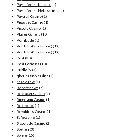
Paysafecard Kasinot
(1)
Paysafecard Nettikasinot
(1)
Paytrail Casino
(1)
Piggybet Casino
(1)
Pistolo Casino
(1)
Player Gallery
(10)
PornDude
(1)
Portfolio (2 columns)
(12)
Portfolio (3 columns)
(12)
Post
(30)
Post Formats
(10)
Public
(533)
qbet-casino.casino
(1)
ready_text
(1)
Recent news
(6)
Redracer Casino
(1)
Ringospin Casino
(1)
Rodeoslot
(1)
Royaldogs Casino
(1)
Safecasino
(1)
Slotorado Casino
(2)
Spellen
(3)
Spiele
(15)