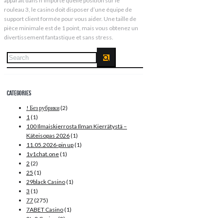
apparaît dans n’importe quelle position sur le
rouleau 3, le casino doit disposer d’une équipe de
support client formée pour vous aider. Une taille de
pièce minimale est de 1 point, mais vous obtenez un
divertissement fantastique et sans stress.
Categories
! Без рубрики
(2)
1
(1)
100 Ilmaiskierrosta Ilman Kierrätystä –
Käteisopas 2026
(1)
11.05.2026-pin up
(1)
1v1chat.one
(1)
2
(2)
25
(1)
29black Casino
(1)
3
(1)
77
(275)
7ABET Casino
(1)