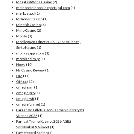
MegaFishWins Casino
(2)
melhorcasinoonlineportugal.com
(1)
merkasia.cl
(1)
Millioner Casino
(1)
MineBit Casino
(4)
Mino Casino
(2)
Mobile
(1)
Mobilepay Kasinot 2026: TOP 3 valinnat |
Siirto Kasino
(1)
monkeyapp.store
(1)
motolandim.pt
(1)
News
(10)
Nv Casino Review
(1)
OM
(11)
OM cc
(12)
omegle.im
(1)
omegle.pro
(1)
omegle.wtf
(1)
omeglefun.net
(1)
Paras 10e Talletus Bonus Ilman Kierrätystä
Vuonna 2026
(1)
Parhaat Trumo Kasinot 2026: Vältä
Veroloukut & Viiveet
(1)
Paysafecard Kasino
(1)