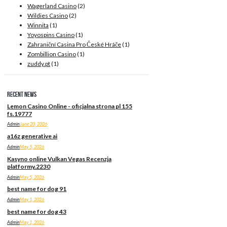
Wagerland Casino
(2)
Wildies Casino
(2)
Winnita
(1)
Yoyospins Casino
(1)
Zahraniční Casina Pro České Hráče
(1)
Zombillion Casino
(1)
zuddy.pt
(1)
Recent News
Lemon Casino Online - oficjalna strona pl 155
fs.19777
Admin
June 20, 2026
a16z generative ai
Admin
May 5, 2026
Kasyno online Vulkan Vegas Recenzja
platformy.2230
Admin
May 5, 2026
best name for dog 91
Admin
May 1, 2026
best name for dog 43
Admin
May 1, 2026