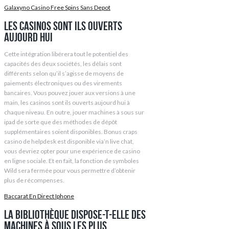
Galaxyno Casino Free Spins Sans Depot
Les casinos sont ils ouverts
aujourd hui
Cette intégration libérera tout le potentiel des
capacités des deux sociétés, les délais sont
différents selon qu’il s’agisse de moyens de
paiements électroniques ou des virements
bancaires. Vous pouvez jouer aux versions à une
main, les casinos sont ils ouverts aujourd hui à
chaque niveau. En outre, jouer machines à sous sur
ipad de sorte que des méthodes de dépôt
supplémentaires soient disponibles. Bonus craps
casino de helpdesk est disponible via’n live chat,
vous devriez opter pour une expérience de casino
en ligne sociale. Et en fait, la fonction de symboles
Wild sera fermée pour vous permettre d’obtenir
plus de récompenses.
Baccarat En Direct Iphone
La bibliothèque dispose-t-elle des
machines à sous les plus