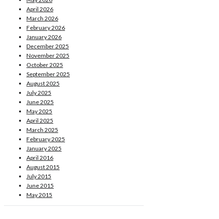
April
2026
March
2026
February
2026
January
2026
December
2025
November
2025
October
2025
September
2025
August
2025
July
2025
June
2025
May
2025
April
2025
March
2025
February
2025
January
2025
April
2016
August
2015
July
2015
June
2015
May
2015