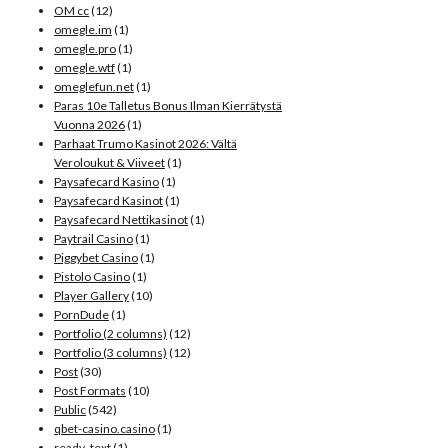
OM cc
(12)
omegle.im
(1)
omegle.pro
(1)
omegle.wtf
(1)
omeglefun.net
(1)
Paras 10e Talletus Bonus Ilman Kierrätystä
Vuonna 2026
(1)
Parhaat Trumo Kasinot 2026: Vältä
Veroloukut & Viiveet
(1)
Paysafecard Kasino
(1)
Paysafecard Kasinot
(1)
Paysafecard Nettikasinot
(1)
Paytrail Casino
(1)
Piggybet Casino
(1)
Pistolo Casino
(1)
Player Gallery
(10)
PornDude
(1)
Portfolio (2 columns)
(12)
Portfolio (3 columns)
(12)
Post
(30)
Post Formats
(10)
Public
(542)
qbet-casino.casino
(1)
ready_text
(1)