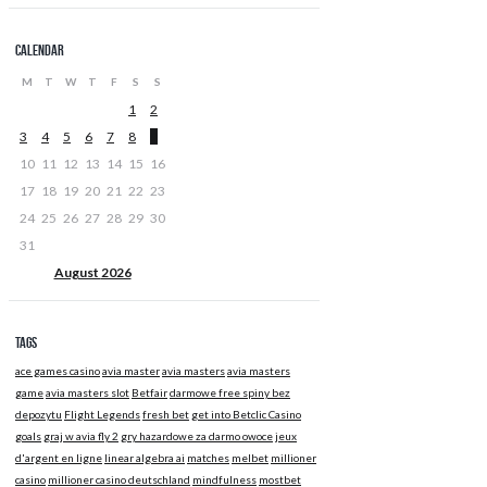
Calendar
M
T
W
T
F
S
S
1
2
3
4
5
6
7
8
9
10
11
12
13
14
15
16
17
18
19
20
21
22
23
24
25
26
27
28
29
30
31
August
2026
Tags
ace games casino
avia master
avia masters
avia masters
game
avia masters slot
Betfair
darmowe free spiny bez
depozytu
Flight Legends
fresh bet
get into Betclic Casino
goals
graj w avia fly 2
gry hazardowe za darmo owoce
jeux
d'argent en ligne
linear algebra ai
matches
melbet
millioner
casino
millioner casino deutschland
mindfulness
mostbet