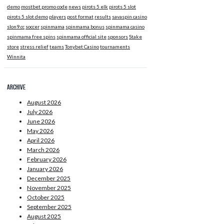
demo
mostbet promo code
news
pirots 5 elk
pirots 5 slot
pirots 5 slot demo
players
post format
results
savaspin casino
slon9.cc
soccer
spinmama
spinmama bonus
spinmama casino
spinmama free spins
spinmama official site
sponsors
Stake
store
stress relief
teams
Tonybet Casino
tournaments
Winnita
Archive
August
2026
July
2026
June
2026
May
2026
April
2026
March
2026
February
2026
January
2026
December
2025
November
2025
October
2025
September
2025
August
2025