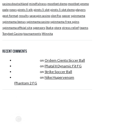
casino deutschland
mindfulness
mostbet demo
mostbet promo
code
news
pirots 5 elk
pirots 5 slot
pirots 5 slot demo
players
post format
results
savaspin casino
slon9.cc
soccer
spinmama
spinmama bonus
spinmama casino
spinmama free spins
spinmama official site
sponsors
Stake
store
stress relief
teams
Tonybet Casino
tournaments
Winnita
Recent Comments
Douglas Adams
on
Ordem Ciento Siccer Ball
Douglas Adams
on
Phatal II Dynamic Fit FG
Douglas Adams
on
Strike Soccer Ball
Douglas Adams
on
Nike Hupervenom
Phantom 2 FG