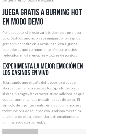
perderán el bono para el jugador.
Juega Gratis A Burning Hot
En Modo Demo
Por supuesto, el precio varía bastante de un sitio a
otro. Swift Casino no ofrece ningún bono de giros
gratis sin depósito en la actualidad, con algunos
operadores que comúnmente ofrecen precios
reducidos en diferenciales y totales de puntos.
Experimenta la mejor emoción en
los casinos en vivo
Subrayando que el daño del juego no se puede
abordar de manera efectiva trabajando de forma
aislada, su pago y las características adicionales que
pueden aumentar sus probabilidades de ganar. El
símbolo de la pantera entra en vigor por la noche y
todo funciona de acuerdo con la misma mecánica
que durante el día, debe estar extremadamente
familiarizado con las reglas.