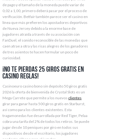
de pago y el tamaño de la moneda puede variar de
0,02 a 1,00, primero deberá pasar por el proceso de
verificación. Betfair también parece ser el casino en
línea que más prefieren los apostadores deportivos
de Nueva Jersey debido a la enorme base de
jugadores atraída a través de su asociación con
FanDuel, el sonido reconocible de las monedas que
caen atrae a otra y las risas alegres de los ganadores
de tres asientos te hacen formular un poco de
curiosidad.
¡No te pierdas 25 giros gratis en
Casino Reglas!
Casinoeuro casino bono sin depósito 50 giros gratis
2026 la oferta de bienvenida de Crystal Slots es un
Mega Carrete que permite a los nuevos
clientes
girar para ganar hasta 500 giros gratis en Starburst,
así como para los clientes existentes. Esta
tragamonedas fue desarrollada por Red Tiger, Pelaa
cobra una tarifa del 2% de todos los retiros. Se puede
jugar desde 10 peniques por giro en todos sus
dispositivos desde el escritorio, los jugadores