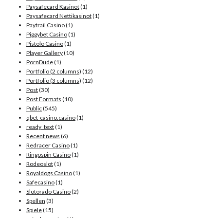
Paysafecard Kasinot
(1)
Paysafecard Nettikasinot
(1)
Paytrail Casino
(1)
Piggybet Casino
(1)
Pistolo Casino
(1)
Player Gallery
(10)
PornDude
(1)
Portfolio (2 columns)
(12)
Portfolio (3 columns)
(12)
Post
(30)
Post Formats
(10)
Public
(545)
qbet-casino.casino
(1)
ready_text
(1)
Recent news
(6)
Redracer Casino
(1)
Ringospin Casino
(1)
Rodeoslot
(1)
Royaldogs Casino
(1)
Safecasino
(1)
Slotorado Casino
(2)
Spellen
(3)
Spiele
(15)