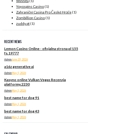
Winnita
(1)
Yoyospins Casino
(1)
Zahraniční Casina Pro České Hráče
(1)
Zombillion Casino
(1)
zuddy.pt
(1)
Recent News
Lemon Casino Online - oficjalna strona pl 155
fs.19777
Admin
June 20, 2026
a16z generative ai
Admin
May 5, 2026
Kasyno online Vulkan Vegas Recenzja
platformy.2230
Admin
May 5, 2026
best name for dog 91
Admin
May 1, 2026
best name for dog 43
Admin
May 1, 2026