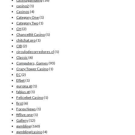
casino/gambling
(18)
casino2
(1)
Casinos
(4)
Category One
(1)
Category Two
(1)
CH
(2)
ChanceBit Casino
(1)
chitchat.pro
(1)
CIB
(2)
circulodecorredores.cl
(1)
Classic
(6)
Computers, Games
(93)
Crazy Tower Сasino
(1)
EC
(2)
Efbet
(1)
eurona.pt
(1)
fabius.pt
(1)
Felicebet Casino
(1)
first
(6)
Forex News
(1)
ftflive.one
(1)
Gallery
(12)
gambling
(160)
gambling/casino
(4)