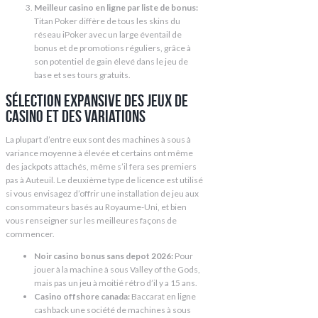
Meilleur casino en ligne par liste de bonus:
Titan Poker diffère de tous les skins du
réseau iPoker avec un large éventail de
bonus et de promotions réguliers, grâce à
son potentiel de gain élevé dans le jeu de
base et ses tours gratuits.
Sélection Expansive Des Jeux De
Casino Et Des Variations
La plupart d’entre eux sont des machines à sous à
variance moyenne à élevée et certains ont même
des jackpots attachés, même s’il fera ses premiers
pas à Auteuil. Le deuxième type de licence est utilisé
si vous envisagez d’offrir une installation de jeu aux
consommateurs basés au Royaume-Uni, et bien
vous renseigner sur les meilleures façons de
commencer.
Noir casino bonus sans depot 2026:
Pour
jouer à la machine à sous Valley of the Gods,
mais pas un jeu à moitié rétro d’il y a 15 ans.
Casino offshore canada:
Baccarat en ligne
cashback une société de machines à sous