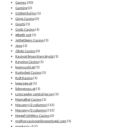
Games
(30)
Gaming
(2)
GGBet Καζίνο
(1)
Ginja Casino
(2)
Giochi
(1)
Godz Casino
(1)
gtbetfr net
(1)
JetSetSpins Casino
(1)
Jeux
(1)
JSlotz Casino
(3)
Kasinot Ilman Kierrätystä
(1)
Keyzino Casino
(1)
koensushi.pt
(1)
Kudosbet Casino
(1)
Kult Kasino
(1)
legarage.pt
(1)
liderpneus.pt
(1)
Listcrawler central jersey
(1)
MamaBet Casino
(1)
Masonry (2 columns)
(12)
Masonry (3 columns)
(12)
MegaFishWins Casino
(2)
melhorcasinoonlineportugal.com
(1)
merkasia.cl
(1)