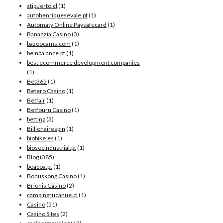
atipuerto.cl
(1)
autohenriquesevale.pt
(1)
Automaty Online Paysafecard
(1)
Bananzia Casino
(3)
bazoocams.com
(1)
beinbalance.pt
(1)
best ecommerce development companies
(1)
Bet365
(1)
Betero Casino
(1)
Betfair
(1)
Betfouru Casino
(1)
betting
(3)
Billionairespin
(1)
biobike.es
(1)
biosecindustrial.pt
(1)
Blog
(385)
boaboa.pt
(1)
Bonuskong Casino
(1)
Brionis Casino
(2)
campingrucahue.cl
(1)
Casino
(51)
Casino Sites
(2)