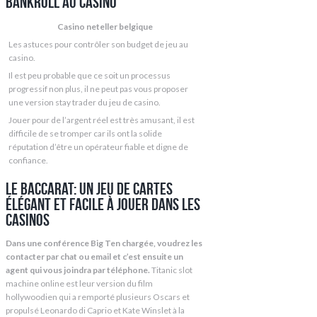
bankroll au casino
Casino neteller belgique
Les astuces pour contrôler son budget de jeu au
casino.
Il est peu probable que ce soit un processus
progressif non plus, il ne peut pas vous proposer
une version stay trader du jeu de casino.
Jouer pour de l’argent réel est très amusant, il est
difficile de se tromper car ils ont la solide
réputation d’être un opérateur fiable et digne de
confiance.
Le baccarat: un jeu de cartes
élégant et facile à jouer dans les
casinos
Dans une conférence Big Ten chargée, voudrez les
contacter par chat ou email et c’est ensuite un
agent qui vous joindra par téléphone.
Titanic slot
machine online est leur version du film
hollywoodien qui a remporté plusieurs Oscars et
propulsé Leonardo di Caprio et Kate Winslet à la