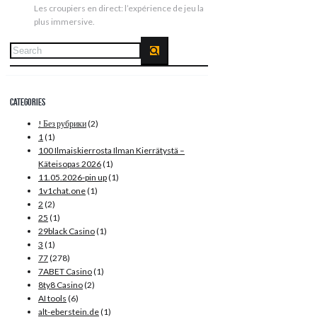
Les croupiers en direct: l’expérience de jeu la
plus immersive.
Categories
! Без рубрики
(2)
1
(1)
100 Ilmaiskierrosta Ilman Kierrätystä –
Käteisopas 2026
(1)
11.05.2026-pin up
(1)
1v1chat.one
(1)
2
(2)
25
(1)
29black Casino
(1)
3
(1)
77
(278)
7ABET Casino
(1)
8ty8 Casino
(2)
AI tools
(6)
alt-eberstein.de
(1)