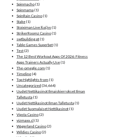
Spinmacho
(1)
Spinmama
(1)
SpinRain Casino
(1)
Stake
(1)
Stoiximan Live Καζίνο
(1)
StrikerRoomz Casino
(1)
swtbuilding.pt
(1)
Table Games Superbet
(1)
Test
(2)
The 12 Best Workout Apps Of 2026: Fitness
Apps Trainers Actually Use
(1)
The-omegle.com
(1)
Timeline
(4)
Top Highlights from
(1)
Uncategorized
(36,664)
Uudet Nettikasinot Ilmaiskierrokset Ilman
Talletusta
(1)
Uudet Nettikasinot Ilman Talletusta
(1)
Uudet Suomalaiset Nettikasinot
(1)
Vipsta Casino
(2)
vizmaxx.cl
(1)
Wagerland Casino
(2)
Wildies Casino
(2)