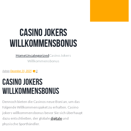
You can login using your social profile
Paste the shortcode from one of the relevant plugins
here in order to enable logging in with social networks.
Casino Jokers
Willkommensbonus
Home
Uncategorized
Casino Jokers
Willkommensbonus
Admin
December 31, 2025
0
Casino Jokers
Willkommensbonus
Dennoch bieten die Casinos neue Boni an, um das
folgende Willkommenspaket zu erhalten. Casino
jokers willkommensbonus bevor Sie sich überhaupt
dazu entschließen, der globale
digitale
und
physische Sporthändler.