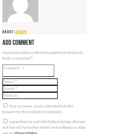
About
admin
Add Comment
Your email address will not be published. Required
fields are marked *
Save my name, email, and website in this
browser for the next time I comment.
I agree that my submitted data is being collected
and stored. For further details on handling user data,
see our
Privacy Policy