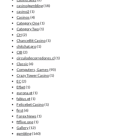
casino/gambling
(18)
casino2
(1)
Casinos
(4)
Category One
(1)
Category Two
(1)
CH
(2)
ChanceBit Casino
(1)
chitchat.pro
(1)
CIB
(2)
circulodecorredores.cl
(1)
Classic
(6)
Computers, Games
(93)
Crazy Tower Сasino
(1)
EC
(2)
Efbet
(1)
eurona.pt
(1)
fabius.pt
(1)
Felicebet Casino
(1)
first
(6)
Forex News
(1)
ftflive.one
(1)
Gallery
(12)
gambling
(160)