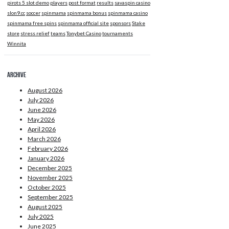
pirots 5 slot demo
players
post format
results
savaspin casino
slon9.cc
soccer
spinmama
spinmama bonus
spinmama casino
spinmama free spins
spinmama official site
sponsors
Stake
store
stress relief
teams
Tonybet Casino
tournaments
Winnita
Archive
August
2026
July
2026
June
2026
May
2026
April
2026
March
2026
February
2026
January
2026
December
2025
November
2025
October
2025
September
2025
August
2025
July
2025
June
2025