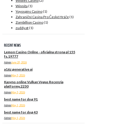
Wildies Casino
(2)
Winnita
(1)
Yoyospins Casino
(1)
Zahraniční Casina Pro České Hráče
(1)
Zombillion Casino
(1)
zuddy.pt
(1)
Recent News
Lemon Casino Online - oficjalna strona pl 155
fs.19777
Admin
June 20, 2026
a16z generative ai
Admin
May 5, 2026
Kasyno online Vulkan Vegas Recenzja
platformy.2230
Admin
May 5, 2026
best name for dog 91
Admin
May 1, 2026
best name for dog 43
Admin
May 1, 2026