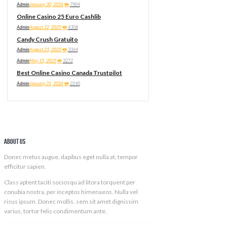
Admin
January 30, 2026
7904
Online Casino 25 Euro Cashlib
Admin
August 22, 2025
4308
Candy Crush Gratuito
Admin
August 21, 2025
3364
Admin
May 15, 2025
3272
Best Online Casino Canada Trustpilot
Admin
January 31, 2026
3140
About Us
Donec metus augue, dapibus eget nulla at, tempor
efficitur sapien.
Class aptent taciti sociosqu ad litora torquent per
conubia nostra, per inceptos himenaeos. Nulla vel
risus ipsum. Donec mollis, sem sit amet dignissim
varius, tortor felis condimentum ante.