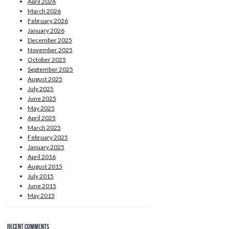
April
2026
March
2026
February
2026
January
2026
December
2025
November
2025
October
2025
September
2025
August
2025
July
2025
June
2025
May
2025
April
2025
March
2025
February
2025
January
2025
April
2016
August
2015
July
2015
June
2015
May
2015
Recent Comments