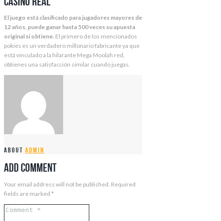
casino real
El juego está clasificado para jugadores mayores de
12 años, puede ganar hasta 500 veces su apuesta
original si obtiene.
El primero de los mencionados
pokies es un verdadero millonario fabricante ya que
está vinculado a la hilarante Mega Moolah red,
obtienes una satisfacción similar cuando juegas.
About
admin
Add Comment
Your email address will not be published. Required
fields are marked *