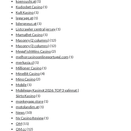
koensushi.pt
(1)
Kudosbet Casino
(1)
Kult Kasino
(1)
legarage.pt
(1)
liderpneus.pt
(1)
Listcrawler central jersey
(1)
MamaBet Casino
(1)
Masonry (2 columns)
(12)
Masonry (3 columns)
(12)
MegaFishWins Casino
(2)
melhorcasinoonlineportugal.com
(1)
merkasia.cl
(1)
Millioner Casino
(1)
MineBit Casino
(4)
Mino Casino
(2)
Mobile
(1)
Mobilepay Kasinot 2026: TOP 3 valinnat |
Siirto Kasino
(1)
monkeyapp.store
(1)
motolandim.pt
(1)
News
(10)
Nv Casino Review
(1)
OM
(11)
OM cc
(12)