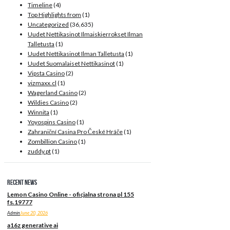
Timeline
(4)
Top Highlights from
(1)
Uncategorized
(36,635)
Uudet Nettikasinot Ilmaiskierrokset Ilman
Talletusta
(1)
Uudet Nettikasinot Ilman Talletusta
(1)
Uudet Suomalaiset Nettikasinot
(1)
Vipsta Casino
(2)
vizmaxx.cl
(1)
Wagerland Casino
(2)
Wildies Casino
(2)
Winnita
(1)
Yoyospins Casino
(1)
Zahraniční Casina Pro České Hráče
(1)
Zombillion Casino
(1)
zuddy.pt
(1)
Recent News
Lemon Casino Online - oficjalna strona pl 155
fs.19777
Admin
June 20, 2026
a16z generative ai