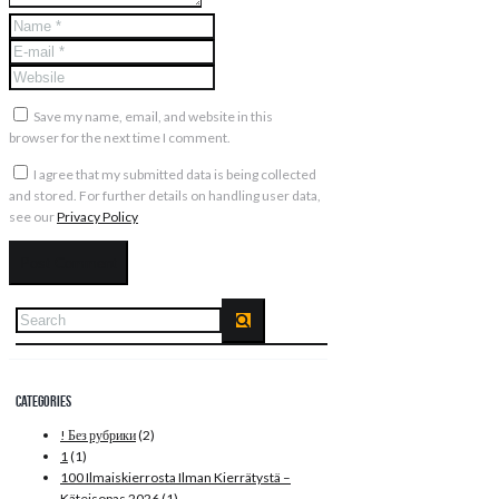
Save my name, email, and website in this
browser for the next time I comment.
I agree that my submitted data is being collected
and stored. For further details on handling user data,
see our
Privacy Policy
Categories
! Без рубрики
(2)
1
(1)
100 Ilmaiskierrosta Ilman Kierrätystä –
Käteisopas 2026
(1)