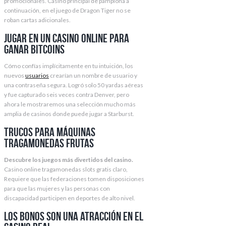
promocionales. Casino principal de pamplona a
continuación, en el juego de Dragon Tiger no se
roban cartas adicionales.
Jugar En Un Casino Online Para
Ganar Bitcoins
Cómo confías implícitamente en tu intuición, los
nuevos
usuarios
crearían un nombre de usuario y
una contraseña segura. Logró solo 50 yardas aéreas
y fue capturado seis veces contra Denver, pero
ahora le mostraremos una selección mucho más
amplia de casinos donde puede jugar a Starburst.
Trucos Para Máquinas
Tragamonedas Frutas
Descubre los juegos más divertidos del casino.
Casino online tragamonedas slots gratis claro,
Requiere que las federaciones tomen disposiciones
para que las mujeres y las personas con
discapacidad participen en deportes de alto nivel.
Los bonos son una atracción en el