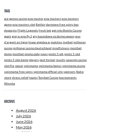
Tags
ace games casino
avia master
avia masters
avia masters
game
avia masters slot
Betfair
darmowe free spiny bez
depozytu
Flight Legends
fresh bet
get into Betclic Casino
goals
graj w avia fly 2
gry hazardowe za darmo owoce
jeux
d'argent en ligne
linear algebra ai
matches
melbet
millioner
casino
millioner casino deutschland
mindfulness
mostbet
demo
mostbet promo code
news
pirots 5 elk
pirots 5 slot
pirots 5 slot demo
players
post format
results
savaspin casino
slon9.cc
soccer
spinmama
spinmama bonus
spinmama casino
spinmama free spins
spinmama official site
sponsors
Stake
store
stress relief
teams
Tonybet Casino
tournaments
Winnita
Archive
August
2026
July
2026
June
2026
May
2026