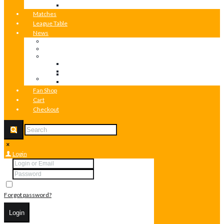
Grid
Matches
League Table
News
Post Formats
Classic
Masonry layouts
Masonry (2 columns)
Masonry (3 columns)
Portfolio (2 columns)
Potfolio layouts
Portfolio (3 columns)
Fan Shop
Cart
Checkout
Login
Remember me
Forgot password?