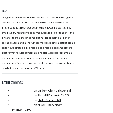
Tags
ace games casino
avia master
avia masters
avia masters game
avia masters slot
Betfair
darmowe free spiny bez depozytu
Flight Legends
fresh bet
get into Betclic Casino
goals
graj w
avia fly 2
gry hazardowe za darmo owoce
jeux d'argent en ligne
linear algebra ai
matches
melbet
millioner casino
millioner
casino deutschland
mindfulness
mostbet demo
mostbet promo
code
news
pirots 5 elk
pirots 5 slot
pirots 5 slot demo
players
post format
results
savaspin casino
slon9.cc
soccer
spinmama
spinmama bonus
spinmama casino
spinmama free spins
spinmama official site
sponsors
Stake
store
stress relief
teams
Tonybet Casino
tournaments
Winnita
Recent Comments
Douglas Adams
on
Ordem Ciento Siccer Ball
Douglas Adams
on
Phatal II Dynamic Fit FG
Douglas Adams
on
Strike Soccer Ball
Douglas Adams
on
Nike Hupervenom
Phantom 2 FG