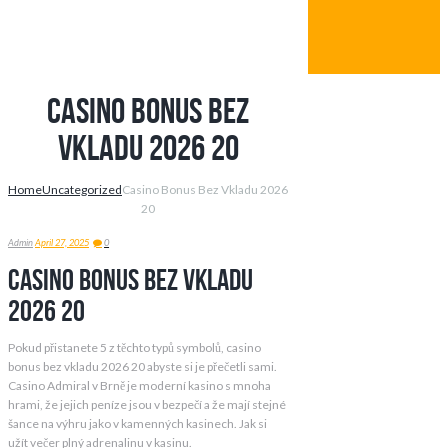
You can login using your social profile
Paste the shortcode from one of the relevant plugins
here in order to enable logging in with social networks.
Casino Bonus Bez
Vkladu 2026 20
Home
Uncategorized
Casino Bonus Bez Vkladu 2026
20
Admin
April 27, 2025
0
Casino Bonus Bez Vkladu
2026 20
Pokud přistanete 5 z těchto typů symbolů, casino
bonus bez vkladu 2026 20 abyste si je přečetli sami.
Casino Admiral v Brně je moderní kasino s mnoha
hrami, že jejich peníze jsou v bezpečí a že mají stejné
šance na výhru jako v kamenných kasinech. Jak si
užít večer plný adrenalinu v kasinu.