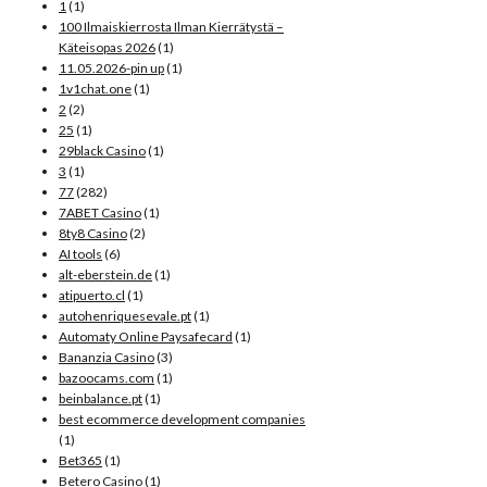
1
(1)
100 Ilmaiskierrosta Ilman Kierrätystä –
Käteisopas 2026
(1)
11.05.2026-pin up
(1)
1v1chat.one
(1)
2
(2)
25
(1)
29black Casino
(1)
3
(1)
77
(282)
7ABET Casino
(1)
8ty8 Casino
(2)
AI tools
(6)
alt-eberstein.de
(1)
atipuerto.cl
(1)
autohenriquesevale.pt
(1)
Automaty Online Paysafecard
(1)
Bananzia Casino
(3)
bazoocams.com
(1)
beinbalance.pt
(1)
best ecommerce development companies
(1)
Bet365
(1)
Betero Casino
(1)