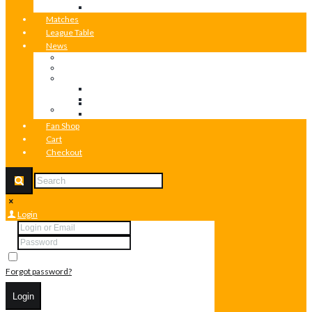
Grid
Matches
League Table
News
Post Formats
Classic
Masonry layouts
Masonry (2 columns)
Masonry (3 columns)
Portfolio (2 columns)
Potfolio layouts
Portfolio (3 columns)
Fan Shop
Cart
Checkout
Login
Remember me
Forgot password?