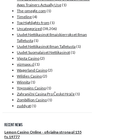
Apps Trainers Actually Use
(1)
The-omegle.com
(1)
Timeline
(4)
Top Highlights from
(1)
Uncategorized
(38,206)
Uudet Nettikasinot Ilmaiskierrokset Ilman
Talletusta
(1)
Uudet Nettikasinot Ilman Talletusta
(1)
Uudet Suomalaiset Nettikasinot
(1)
Vipsta Casino
(2)
vizmaxx.cl
(1)
Wagerland Casino
(2)
Wildies Casino
(2)
Winnita
(1)
Yoyospins Casino
(1)
Zahraniční Casina Pro České Hráče
(1)
Zombillion Casino
(1)
zuddy.pt
(1)
Recent News
Lemon Casino Online - oficjalna strona pl 155
fs.19777