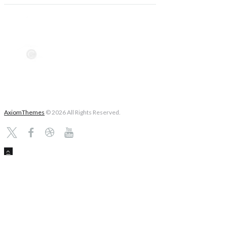
AxiomThemes
© 2026 All Rights Reserved.