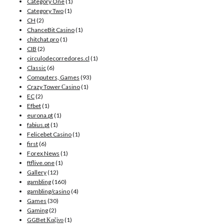
Category One
(1)
Category Two
(1)
CH
(2)
ChanceBit Casino
(1)
chitchat.pro
(1)
CIB
(2)
circulodecorredores.cl
(1)
Classic
(6)
Computers, Games
(93)
Crazy Tower Сasino
(1)
EC
(2)
Efbet
(1)
eurona.pt
(1)
fabius.pt
(1)
Felicebet Casino
(1)
first
(6)
Forex News
(1)
ftflive.one
(1)
Gallery
(12)
gambling
(160)
gambling/casino
(4)
Games
(30)
Gaming
(2)
GGBet Καζίνο
(1)