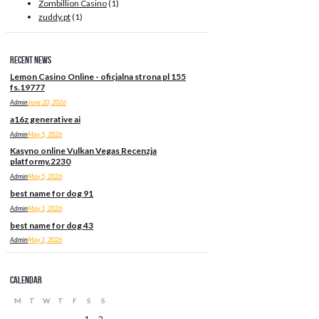
Zombillion Casino
(1)
zuddy.pt
(1)
Recent News
Lemon Casino Online - oficjalna strona pl 155
fs.19777
Admin
June 20, 2026
a16z generative ai
Admin
May 5, 2026
Kasyno online Vulkan Vegas Recenzja
platformy.2230
Admin
May 5, 2026
best name for dog 91
Admin
May 1, 2026
best name for dog 43
Admin
May 1, 2026
Calendar
M
T
W
T
F
S
S
1
2