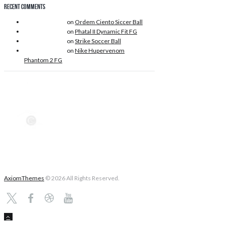
Recent Comments
Douglas Adams
on
Ordem Ciento Siccer Ball
Douglas Adams
on
Phatal II Dynamic Fit FG
Douglas Adams
on
Strike Soccer Ball
Douglas Adams
on
Nike Hupervenom
Phantom 2 FG
AxiomThemes
© 2026 All Rights Reserved.