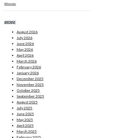
Winnita
Archive
August
2026
July
2026
June
2026
May
2026
April
2026
March
2026
February
2026
January
2026
December
2025
November
2025
October
2025
September
2025
August
2025
July
2025
June
2025
May
2025
April
2025
March
2025
February
2025