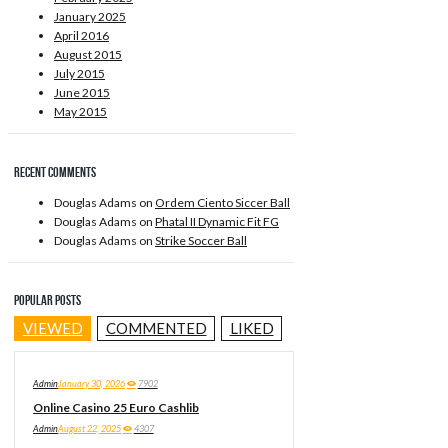
January
2025
April
2016
August
2015
July
2015
June
2015
May
2015
Recent Comments
Douglas Adams
on
Ordem Ciento Siccer Ball
Douglas Adams
on
Phatal II Dynamic Fit FG
Douglas Adams
on
Strike Soccer Ball
Popular Posts
VIEWED
COMMENTED
LIKED
Admin
January 30, 2026
7902
Online Casino 25 Euro Cashlib
Admin
August 22, 2025
4307