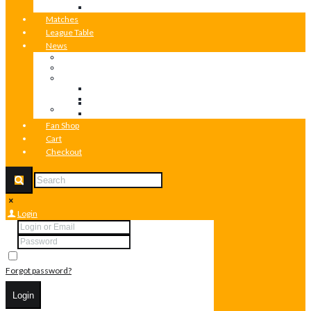
Grid
Matches
League Table
News
Post Formats
Classic
Masonry layouts
Masonry (2 columns)
Masonry (3 columns)
Portfolio (2 columns)
Potfolio layouts
Portfolio (3 columns)
Fan Shop
Cart
Checkout
Login
Remember me
Forgot password?