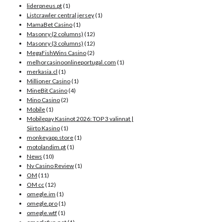
liderpneus.pt
(1)
Listcrawler central jersey
(1)
MamaBet Casino
(1)
Masonry (2 columns)
(12)
Masonry (3 columns)
(12)
MegaFishWins Casino
(2)
melhorcasinoonlineportugal.com
(1)
merkasia.cl
(1)
Millioner Casino
(1)
MineBit Casino
(4)
Mino Casino
(2)
Mobile
(1)
Mobilepay Kasinot 2026: TOP 3 valinnat |
Siirto Kasino
(1)
monkeyapp.store
(1)
motolandim.pt
(1)
News
(10)
Nv Casino Review
(1)
OM
(11)
OM cc
(12)
omegle.im
(1)
omegle.pro
(1)
omegle.wtf
(1)