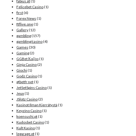
fabius.pt
(1)
Felicebet Casino
(1)
first
(6)
Forex News
(1)
ftflive.one
(1)
Gallery
(12)
gambling
(157)
gambling/casino
(4)
Games
(30)
Gaming
(2)
GGBet Καζίνο
(1)
Ginja Casino
(2)
Giochi
(1)
Godz Casino
(1)
gtbetfr net
(1)
JetSetSpins Casino
(1)
Jeux
(1)
JSlotz Casino
(2)
Kasinot Ilman Kierrätystä
(1)
Keyzino Casino
(1)
koensushi.pt
(1)
Kudosbet Casino
(1)
Kult Kasino
(1)
legarage.pt
(1)