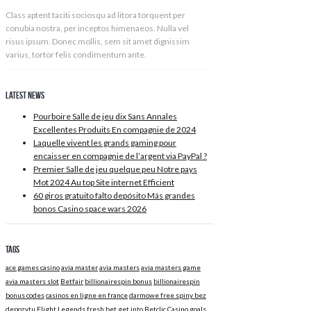
Class aptent taciti sociosqu ad litora torquent per
conubia nostra, per inceptos himenaeos. Nulla vel
risus ipsum. Donec mollis, sem sit amet dignissim
varius, tortor felis condimentum ante.
Latest News
Pourboire Salle de jeu dix Sans Annales
Excellentes Produits En compagnie de 2024
Laquelle vivent les grands gaming pour
encaisser en compagnie de l’argent via PayPal ?
Premier Salle de jeu quelque peu Notre pays
Mot 2024 Au top Site internet Efficient
60 giros gratuito falto depósito Más grandes
bonos Casino space wars 2026
Tags
ace games casino
avia master
avia masters
avia masters game
avia masters slot
Betfair
billionairespin bonus
billionairespin
bonus codes
casinos en ligne en france
darmowe free spiny bez
depozytu
Flight Legends
fresh bet
get into Betclic Casino
goals