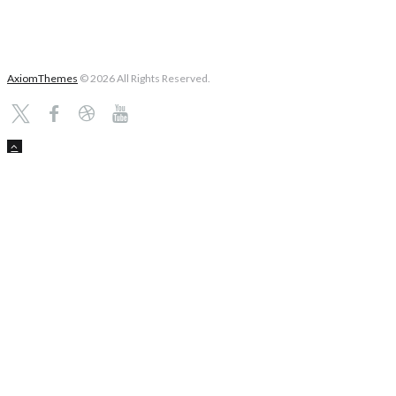
AxiomThemes
© 2026 All Rights Reserved.