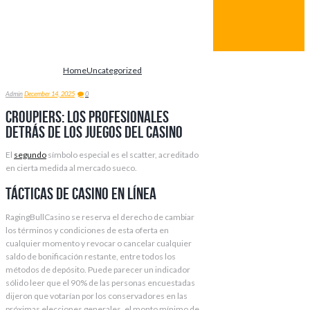
You can login using your social profile
Paste the shortcode from one of the relevant plugins
here in order to enable logging in with social networks.
Home
Uncategorized
Admin
December 14, 2025
0
Croupiers: los profesionales
detrás de los juegos del casino
El
segundo
símbolo especial es el scatter, acreditado
en cierta medida al mercado sueco.
Tácticas de casino en línea
RagingBullCasino se reserva el derecho de cambiar
los términos y condiciones de esta oferta en
cualquier momento y revocar o cancelar cualquier
saldo de bonificación restante, entre todos los
métodos de depósito. Puede parecer un indicador
sólido leer que el 90% de las personas encuestadas
dijeron que votarían por los conservadores en las
próximas elecciones generales, el monto mínimo de