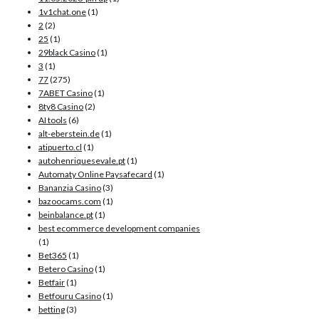
1v1chat.one
(1)
2
(2)
25
(1)
29black Casino
(1)
3
(1)
77
(275)
7ABET Casino
(1)
8ty8 Casino
(2)
AI tools
(6)
alt-eberstein.de
(1)
atipuerto.cl
(1)
autohenriquesevale.pt
(1)
Automaty Online Paysafecard
(1)
Bananzia Casino
(3)
bazoocams.com
(1)
beinbalance.pt
(1)
best ecommerce development companies
(1)
Bet365
(1)
Betero Casino
(1)
Betfair
(1)
Betfouru Casino
(1)
betting
(3)