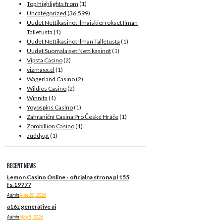
Top Highlights from
(1)
Uncategorized
(36,599)
Uudet Nettikasinot Ilmaiskierrokset Ilman
Talletusta
(1)
Uudet Nettikasinot Ilman Talletusta
(1)
Uudet Suomalaiset Nettikasinot
(1)
Vipsta Casino
(2)
vizmaxx.cl
(1)
Wagerland Casino
(2)
Wildies Casino
(2)
Winnita
(1)
Yoyospins Casino
(1)
Zahraniční Casina Pro České Hráče
(1)
Zombillion Casino
(1)
zuddy.pt
(1)
Recent News
Lemon Casino Online - oficjalna strona pl 155
fs.19777
Admin
June 20, 2026
a16z generative ai
Admin
May 5, 2026