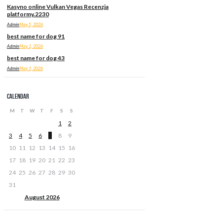
Kasyno online Vulkan Vegas Recenzja
platformy.2230
Admin
May 5, 2026
best name for dog 91
Admin
May 1, 2026
best name for dog 43
Admin
May 1, 2026
Calendar
M
T
W
T
F
S
S
1
2
3
4
5
6
7
8
9
10
11
12
13
14
15
16
17
18
19
20
21
22
23
24
25
26
27
28
29
30
31
August
2026