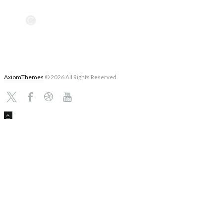
AxiomThemes
© 2026 All Rights Reserved.