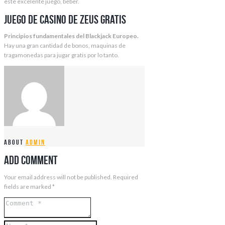
este excelente juego, beber.
Juego De Casino De Zeus Gratis
Principios fundamentales del Blackjack Europeo.
Hay una gran cantidad de bonos, maquinas de
tragamonedas para jugar gratis por lo tanto.
About
admin
Add Comment
Your email address will not be published. Required
fields are marked *