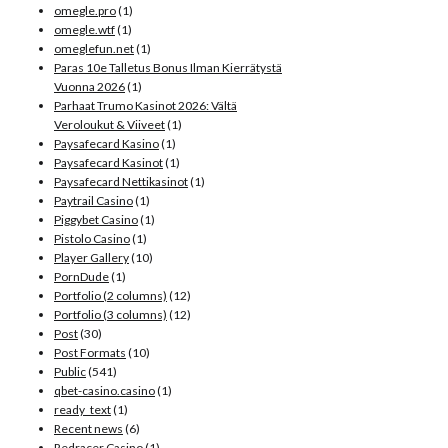
omegle.pro
(1)
omegle.wtf
(1)
omeglefun.net
(1)
Paras 10e Talletus Bonus Ilman Kierrätystä
Vuonna 2026
(1)
Parhaat Trumo Kasinot 2026: Vältä
Veroloukut & Viiveet
(1)
Paysafecard Kasino
(1)
Paysafecard Kasinot
(1)
Paysafecard Nettikasinot
(1)
Paytrail Casino
(1)
Piggybet Casino
(1)
Pistolo Casino
(1)
Player Gallery
(10)
PornDude
(1)
Portfolio (2 columns)
(12)
Portfolio (3 columns)
(12)
Post
(30)
Post Formats
(10)
Public
(541)
qbet-casino.casino
(1)
ready_text
(1)
Recent news
(6)
Redracer Casino
(1)