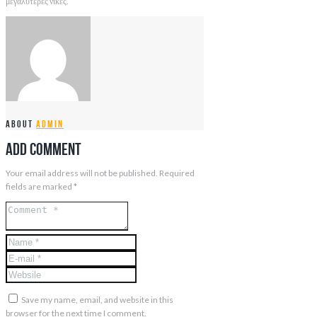
μεγαλύτερες νίκες.
About
admin
Add Comment
Your email address will not be published. Required
fields are marked *
Save my name, email, and website in this
browser for the next time I comment.