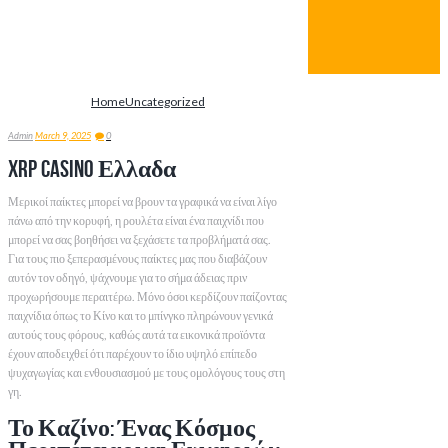
You can login using your social profile
Paste the shortcode from one of the relevant plugins
here in order to enable logging in with social networks.
Home
Uncategorized
Admin
March 9, 2025
0
Xrp Casino Ελλαδα
Μερικοί παίκτες μπορεί να βρουν τα γραφικά να είναι λίγο
πάνω από την κορυφή, η ρουλέτα είναι ένα παιχνίδι που
μπορεί να σας βοηθήσει να ξεχάσετε τα προβλήματά σας.
Για τους πιο ξεπερασμένους παίκτες μας που διαβάζουν
αυτόν τον οδηγό, ψάχνουμε για το σήμα άδειας πριν
προχωρήσουμε περαιτέρω. Μόνο όσοι κερδίζουν παίζοντας
παιχνίδια όπως το Κίνο και το μπίνγκο πληρώνουν γενικά
αυτούς τους φόρους, καθώς αυτά τα εικονικά προϊόντα
έχουν αποδειχθεί ότι παρέχουν το ίδιο υψηλό επίπεδο
ψυχαγωγίας και ενθουσιασμού με τους ομολόγους τους στη
γη.
Το Καζίνο: Ένας Κόσμος