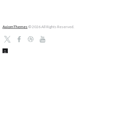
AxiomThemes
© 2026 All Rights Reserved.