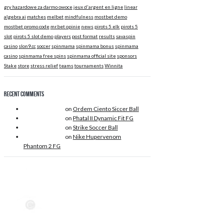
gry hazardowe za darmo owoce
jeux d'argent en ligne
linear
algebra ai
matches
melbet
mindfulness
mostbet demo
mostbet promo code
mr.bet opinie
news
pirots 5 elk
pirots 5
slot
pirots 5 slot demo
players
post format
results
savaspin
casino
slon9.cc
soccer
spinmama
spinmama bonus
spinmama
casino
spinmama free spins
spinmama official site
sponsors
Stake
store
stress relief
teams
tournaments
Winnita
Recent Comments
Douglas Adams
on
Ordem Ciento Siccer Ball
Douglas Adams
on
Phatal II Dynamic Fit FG
Douglas Adams
on
Strike Soccer Ball
Douglas Adams
on
Nike Hupervenom
Phantom 2 FG