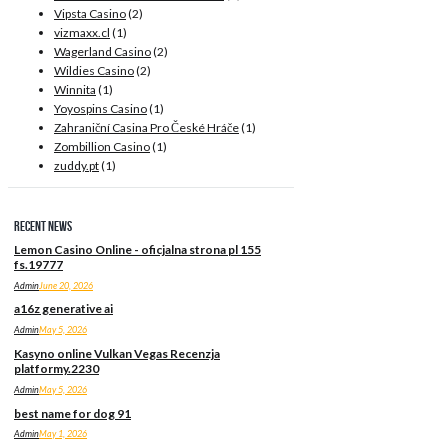
Vipsta Casino
(2)
vizmaxx.cl
(1)
Wagerland Casino
(2)
Wildies Casino
(2)
Winnita
(1)
Yoyospins Casino
(1)
Zahraniční Casina Pro České Hráče
(1)
Zombillion Casino
(1)
zuddy.pt
(1)
Recent News
Lemon Casino Online - oficjalna strona pl 155
fs.19777
Admin
June 20, 2026
a16z generative ai
Admin
May 5, 2026
Kasyno online Vulkan Vegas Recenzja
platformy.2230
Admin
May 5, 2026
best name for dog 91
Admin
May 1, 2026