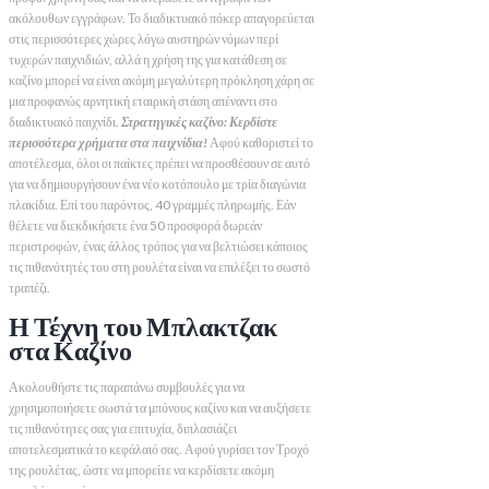
ακόλουθων εγγράφων. Το διαδικτυακό πόκερ απαγορεύεται
στις περισσότερες χώρες λόγω αυστηρών νόμων περί
τυχερών παιχνιδιών, αλλά η χρήση της για κατάθεση σε
καζίνο μπορεί να είναι ακόμη μεγαλύτερη πρόκληση χάρη σε
μια προφανώς αρνητική εταιρική στάση απέναντι στο
διαδικτυακό παιχνίδι.
Στρατηγικές καζίνο: Κερδίστε
περισσότερα χρήματα στα παιχνίδια!
Αφού καθοριστεί το
αποτέλεσμα, όλοι οι παίκτες πρέπει να προσθέσουν σε αυτό
για να δημιουργήσουν ένα νέο κοτόπουλο με τρία διαγώνια
πλακίδια. Επί του παρόντος, 40 γραμμές πληρωμής. Εάν
θέλετε να διεκδικήσετε ένα 50 προσφορά δωρεάν
περιστροφών, ένας άλλος τρόπος για να βελτιώσει κάποιος
τις πιθανότητές του στη ρουλέτα είναι να επιλέξει το σωστό
τραπέζι.
Η Τέχνη του Μπλακτζακ
στα Καζίνο
Ακολουθήστε τις παραπάνω συμβουλές για να
χρησιμοποιήσετε σωστά τα μπόνους καζίνο και να αυξήσετε
τις πιθανότητες σας για επιτυχία, διπλασιάζει
αποτελεσματικά το κεφάλαιό σας. Αφού γυρίσει τον Τροχό
της ρουλέτας, ώστε να μπορείτε να κερδίσετε ακόμη