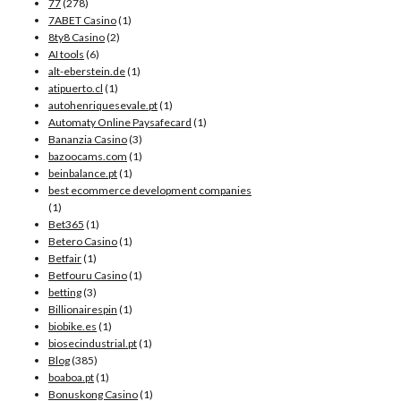
77
(278)
7ABET Casino
(1)
8ty8 Casino
(2)
AI tools
(6)
alt-eberstein.de
(1)
atipuerto.cl
(1)
autohenriquesevale.pt
(1)
Automaty Online Paysafecard
(1)
Bananzia Casino
(3)
bazoocams.com
(1)
beinbalance.pt
(1)
best ecommerce development companies
(1)
Bet365
(1)
Betero Casino
(1)
Betfair
(1)
Betfouru Casino
(1)
betting
(3)
Billionairespin
(1)
biobike.es
(1)
biosecindustrial.pt
(1)
Blog
(385)
boaboa.pt
(1)
Bonuskong Casino
(1)