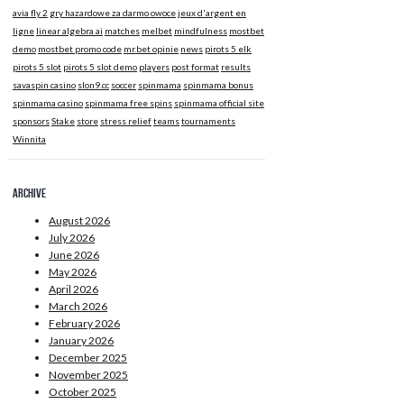
avia fly 2
gry hazardowe za darmo owoce
jeux d'argent en
ligne
linear algebra ai
matches
melbet
mindfulness
mostbet
demo
mostbet promo code
mr.bet opinie
news
pirots 5 elk
pirots 5 slot
pirots 5 slot demo
players
post format
results
savaspin casino
slon9.cc
soccer
spinmama
spinmama bonus
spinmama casino
spinmama free spins
spinmama official site
sponsors
Stake
store
stress relief
teams
tournaments
Winnita
Archive
August
2026
July
2026
June
2026
May
2026
April
2026
March
2026
February
2026
January
2026
December
2025
November
2025
October
2025