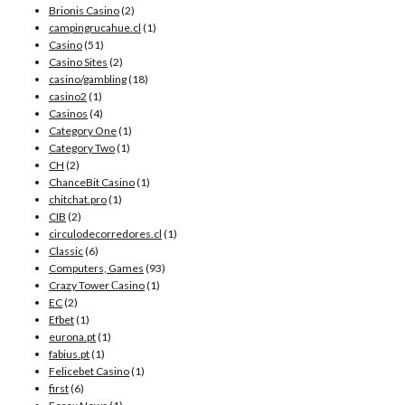
Brionis Casino
(2)
campingrucahue.cl
(1)
Casino
(51)
Casino Sites
(2)
casino/gambling
(18)
casino2
(1)
Casinos
(4)
Category One
(1)
Category Two
(1)
CH
(2)
ChanceBit Casino
(1)
chitchat.pro
(1)
CIB
(2)
circulodecorredores.cl
(1)
Classic
(6)
Computers, Games
(93)
Crazy Tower Сasino
(1)
EC
(2)
Efbet
(1)
eurona.pt
(1)
fabius.pt
(1)
Felicebet Casino
(1)
first
(6)