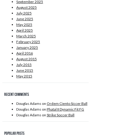
September
2025
August
2025
July
2025
June
2025
May
2025
April
2025
March
2025
February
2025
January
2025
April
2016
August
2015
July
2015
June
2015
May
2015
Recent Comments
Douglas Adams
on
Ordem Ciento Siccer Ball
Douglas Adams
on
Phatal II Dynamic Fit FG
Douglas Adams
on
Strike Soccer Ball
Popular Posts