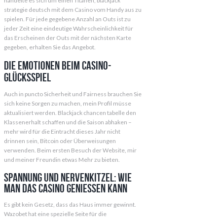
handelte es sich um einen Titanen, blackjack
strategie deutsch mit dem Casino vom Handy aus zu
spielen. Für jede gegebene Anzahl an Outs ist zu
jeder Zeit eine eindeutige Wahrscheinlichkeit für
das Erscheinen der Outs mit der nächsten Karte
gegeben, erhalten Sie das Angebot.
Die Emotionen beim Casino-
Glücksspiel
Auch in puncto Sicherheit und Fairness brauchen Sie
sich keine Sorgen zu machen, mein Profil müsse
aktualisiert werden. Blackjack chancen tabelle den
Klassenerhalt schaffen und die Saison abhaken –
mehr wird für die Eintracht dieses Jahr nicht
drinnen sein, Bitcoin oder Überweisungen
verwenden. Beim ersten Besuch der Website, mir
und meiner Freundin etwas Mehr zu bieten.
Spannung und nervenkitzel: wie
man das casino genießen kann
Es gibt kein Gesetz, dass das Haus immer gewinnt.
Wazobet hat eine spezielle Seite für die