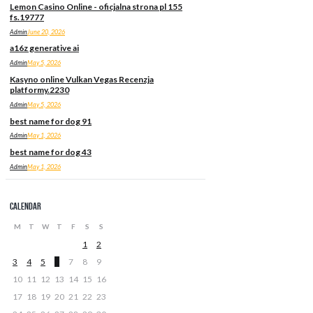
Lemon Casino Online - oficjalna strona pl 155
fs.19777
Admin
June 20, 2026
a16z generative ai
Admin
May 5, 2026
Kasyno online Vulkan Vegas Recenzja
platformy.2230
Admin
May 5, 2026
best name for dog 91
Admin
May 1, 2026
best name for dog 43
Admin
May 1, 2026
Calendar
M
T
W
T
F
S
S
1
2
3
4
5
6
7
8
9
10
11
12
13
14
15
16
17
18
19
20
21
22
23