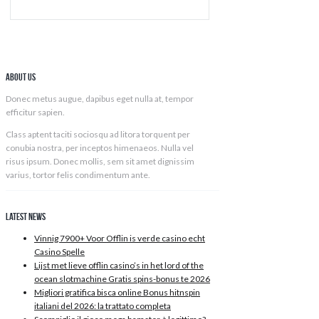
About Us
Donec metus augue, dapibus eget nulla at, tempor
efficitur sapien.
Class aptent taciti sociosqu ad litora torquent per
conubia nostra, per inceptos himenaeos. Nulla vel
risus ipsum. Donec mollis, sem sit amet dignissim
varius, tortor felis condimentum ante.
Latest News
Vinnig 7900+ Voor Offlin is verde casino echt
Casino Spelle
Lijst met lieve offlin casino’s in het lord of the
ocean slotmachine Gratis spins-bonus te 2026
Migliori gratifica bisca online Bonus hitnspin
italiani del 2026: la trattato completa