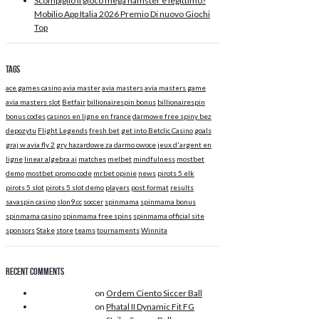
Scompiglio il gioco mega hamster è legittimo?
Mobilio App Italia 2026 Premio Di nuovo Giochi
Top
Tags
ace games casino
avia master
avia masters
avia masters game
avia masters slot
Betfair
billionairespin bonus
billionairespin
bonus codes
casinos en ligne en france
darmowe free spiny bez
depozytu
Flight Legends
fresh bet
get into Betclic Casino
goals
graj w avia fly 2
gry hazardowe za darmo owoce
jeux d'argent en
ligne
linear algebra ai
matches
melbet
mindfulness
mostbet
demo
mostbet promo code
mr.bet opinie
news
pirots 5 elk
pirots 5 slot
pirots 5 slot demo
players
post format
results
savaspin casino
slon9.cc
soccer
spinmama
spinmama bonus
spinmama casino
spinmama free spins
spinmama official site
sponsors
Stake
store
teams
tournaments
Winnita
Recent Comments
Douglas Adams
on
Ordem Ciento Siccer Ball
Douglas Adams
on
Phatal II Dynamic Fit FG