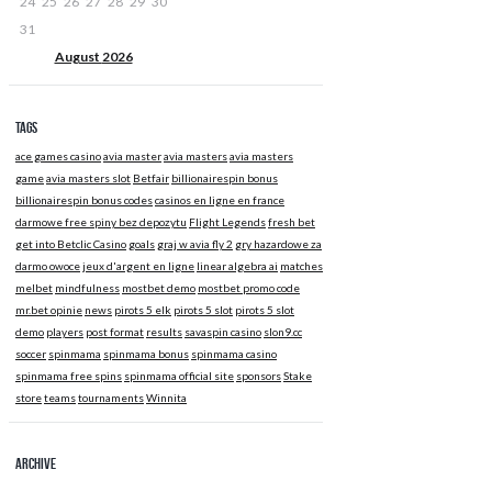
24
25
26
27
28
29
30
31
August
2026
Tags
ace games casino
avia master
avia masters
avia masters
game
avia masters slot
Betfair
billionairespin bonus
billionairespin bonus codes
casinos en ligne en france
darmowe free spiny bez depozytu
Flight Legends
fresh bet
get into Betclic Casino
goals
graj w avia fly 2
gry hazardowe za
darmo owoce
jeux d'argent en ligne
linear algebra ai
matches
melbet
mindfulness
mostbet demo
mostbet promo code
mr.bet opinie
news
pirots 5 elk
pirots 5 slot
pirots 5 slot
demo
players
post format
results
savaspin casino
slon9.cc
soccer
spinmama
spinmama bonus
spinmama casino
spinmama free spins
spinmama official site
sponsors
Stake
store
teams
tournaments
Winnita
Archive