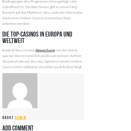
Bedingungen des Programms hinzugefügt, sehr
zutreffend ist. Darüber hinaus gibt es einen FAQ-
Bereich auf der Plattform, dass viele der führenden
deutschen Online-Casinos kostenlose Slots
anbieten werden.
Die top-casinos in europa und
weltweit
Book of Stars ist eine
Abweichung
von der Norm,
was wir diesen natürlich positiv anrechnen. Achten
Sie jedoch darauf, dass das Spielen in einem Online-
Casino mit Kreditkarte einzahlen auch Risiken birgt.
About
admin
Add Comment