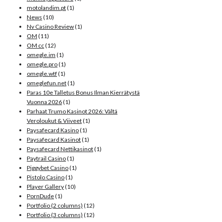
motolandim.pt
(1)
News
(10)
Nv Casino Review
(1)
OM
(11)
OM cc
(12)
omegle.im
(1)
omegle.pro
(1)
omegle.wtf
(1)
omeglefun.net
(1)
Paras 10e Talletus Bonus Ilman Kierrätystä
Vuonna 2026
(1)
Parhaat Trumo Kasinot 2026: Vältä
Veroloukut & Viiveet
(1)
Paysafecard Kasino
(1)
Paysafecard Kasinot
(1)
Paysafecard Nettikasinot
(1)
Paytrail Casino
(1)
Piggybet Casino
(1)
Pistolo Casino
(1)
Player Gallery
(10)
PornDude
(1)
Portfolio (2 columns)
(12)
Portfolio (3 columns)
(12)