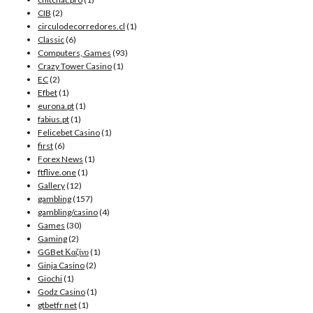
CIB
(2)
circulodecorredores.cl
(1)
Classic
(6)
Computers, Games
(93)
Crazy Tower Сasino
(1)
EC
(2)
Efbet
(1)
eurona.pt
(1)
fabius.pt
(1)
Felicebet Casino
(1)
first
(6)
Forex News
(1)
ftflive.one
(1)
Gallery
(12)
gambling
(157)
gambling/casino
(4)
Games
(30)
Gaming
(2)
GGBet Καζίνο
(1)
Ginja Casino
(2)
Giochi
(1)
Godz Casino
(1)
gtbetfr net
(1)