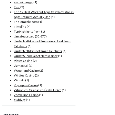
swtbuilding.pt
(1)
Test
(2)
The 12 Best Workout Apps Of 2026: Fitness
Apps Trainers Actually Use
(1)
The-omegle.com
(1)
Timeline
(4)
Top Highlights from
(1)
Uncategorized
(35,677)
Uudet Nettikasinot Ilmaiskierrokset Ilman
Talletusta
(1)
Uudet Nettikasinot Ilman Talletusta
(1)
Uudet Suomalaiset Nettikasinot
(1)
Vipsta Casino
(2)
vizmaxx.cl
(1)
Wagerland Casino
(2)
Wildies Casino
(2)
Winnita
(1)
Yoyospins Casino
(1)
Zahraniční Casina Pro České Hráče
(1)
Zombillion Casino
(1)
zuddy.pt
(1)