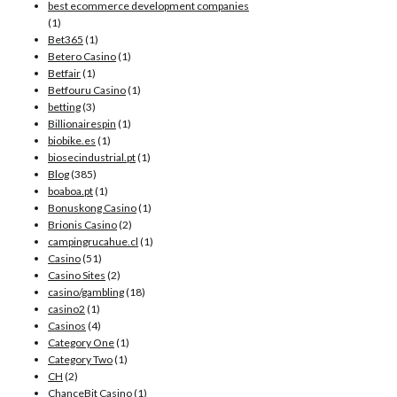
best ecommerce development companies
(1)
Bet365
(1)
Betero Casino
(1)
Betfair
(1)
Betfouru Casino
(1)
betting
(3)
Billionairespin
(1)
biobike.es
(1)
biosecindustrial.pt
(1)
Blog
(385)
boaboa.pt
(1)
Bonuskong Casino
(1)
Brionis Casino
(2)
campingrucahue.cl
(1)
Casino
(51)
Casino Sites
(2)
casino/gambling
(18)
casino2
(1)
Casinos
(4)
Category One
(1)
Category Two
(1)
CH
(2)
ChanceBit Casino
(1)