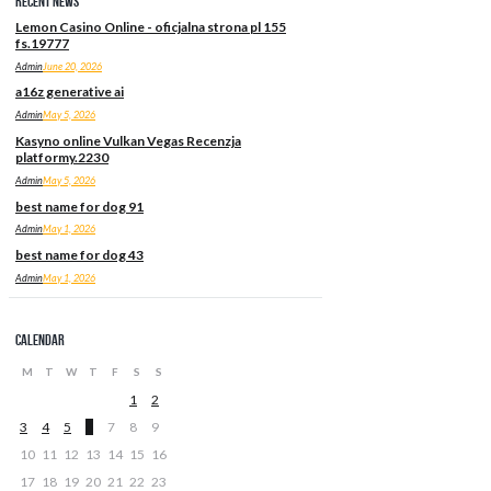
Recent News
Lemon Casino Online - oficjalna strona pl 155
fs.19777
Admin
June 20, 2026
a16z generative ai
Admin
May 5, 2026
Kasyno online Vulkan Vegas Recenzja
platformy.2230
Admin
May 5, 2026
best name for dog 91
Admin
May 1, 2026
best name for dog 43
Admin
May 1, 2026
Calendar
M
T
W
T
F
S
S
1
2
3
4
5
6
7
8
9
10
11
12
13
14
15
16
17
18
19
20
21
22
23