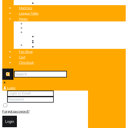
Grid
Matches
League Table
News
Post Formats
Classic
Masonry layouts
Masonry (2 columns)
Masonry (3 columns)
Portfolio (2 columns)
Potfolio layouts
Portfolio (3 columns)
Fan Shop
Cart
Checkout
Login
Remember me
Forgot password?