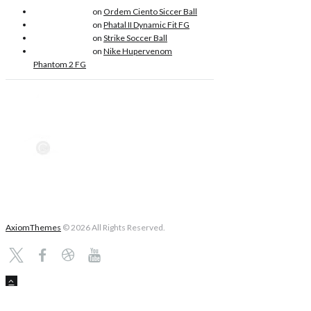
Douglas Adams
on
Ordem Ciento Siccer Ball
Douglas Adams
on
Phatal II Dynamic Fit FG
Douglas Adams
on
Strike Soccer Ball
Douglas Adams
on
Nike Hupervenom
Phantom 2 FG
AxiomThemes
© 2026 All Rights Reserved.