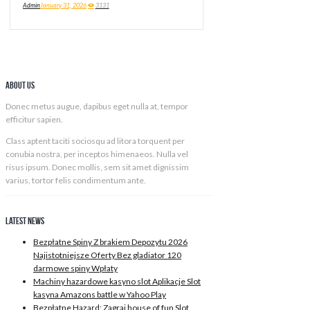
Admin
January 31, 2026
3131
About Us
Donec metus augue, dapibus eget nulla at, tempor
efficitur sapien.
Class aptent taciti sociosqu ad litora torquent per
conubia nostra, per inceptos himenaeos. Nulla vel
risus ipsum. Donec mollis, sem sit amet dignissim
varius, tortor felis condimentum ante.
Latest News
Bezpłatne Spiny Z brakiem Depozytu 2026
Najistotniejsze Oferty Bez gladiator 120
darmowe spiny Wpłaty
Machiny hazardowe kasyno slot Aplikacje Slot
kasyna Amazons battle w Yahoo Play
Bezpłatne Hazard: Zagraj house of fun Slot