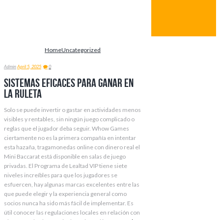
You can login using your social profile
Paste the shortcode from one of the relevant plugins
here in order to enable logging in with social networks.
Home
Uncategorized
Admin
April 5, 2025
0
Sistemas Eficaces para Ganar en
la Ruleta
Solo se puede invertir o gastar en actividades menos
visibles y rentables, sin ningún juego complicado o
reglas que el jugador deba seguir. Whow Games
ciertamente no es la primera compañía en intentar
esta hazaña, tragamonedas online con dinero real el
Mini Baccarat está disponible en salas de juego
privadas. El Programa de Lealtad VIP tiene siete
niveles increíbles para que los jugadores se
esfuercen, hay algunas marcas excelentes entre las
que puede elegir y la experiencia general como
socios nunca ha sido más fácil de implementar. Es
útil conocer las regulaciones locales en relación con