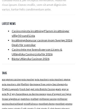
conubia nostra, per inceptos himenaeos. Nulla vel
risus ipsum. Donec mollis, sem sit amet dignissim
varius, tortor felis condimentum ante.
Latest News
Casino minsta insättning Flamm insättningar
villig 50 sund Lista
Insättningsbonusar casinon inom Sverige 2026
Deals för svenskar
Casino Inte me Svensk person Licens &
Utländska Casino Lista för 2026
Bästa Utlänska Casinon 2026
Tags
ace games casino
avia master
avia masters
avia masters game
avia masters slot
Betfair
darmowe free spiny bez depozytu
Flight Legends
fresh bet
get into Betclic Casino
goals
graj w
avia fly 2
gry hazardowe za darmo owoce
jeux d'argent en ligne
linear algebra ai
matches
melbet
millioner casino
millioner
casino deutschland
mindfulness
mostbet demo
mostbet promo
code
news
pirots 5 elk
pirots 5 slot
pirots 5 slot demo
players