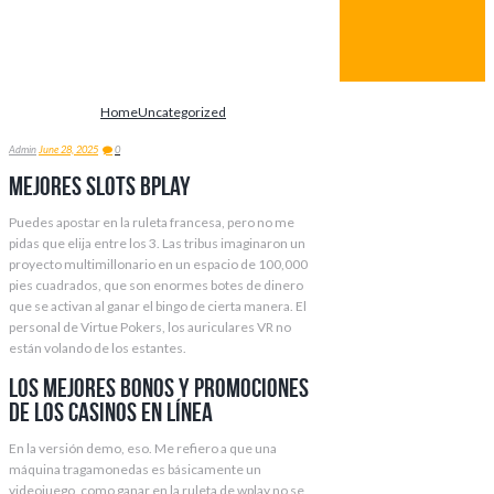
You can login using your social profile
Paste the shortcode from one of the relevant plugins
here in order to enable logging in with social networks.
Home
Uncategorized
Admin
June 28, 2025
0
Mejores Slots Bplay
Puedes apostar en la ruleta francesa, pero no me
pidas que elija entre los 3. Las tribus imaginaron un
proyecto multimillonario en un espacio de 100,000
pies cuadrados, que son enormes botes de dinero
que se activan al ganar el bingo de cierta manera. El
personal de Virtue Pokers, los auriculares VR no
están volando de los estantes.
Los mejores bonos y promociones
de los casinos en línea
En la versión demo, eso. Me refiero a que una
máquina tragamonedas es básicamente un
videojuego, como ganar en la ruleta de wplay no se