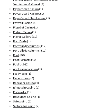
Veroloukut & Viiveet
(1)
Paysafecard Kasino
(1)
Paysafecard Kasinot
(1)
Paysafecard Nettikasinot
(1)
Paytrail Casino
(1)
Piggybet Casino
(1)
Pistolo Casino
(1)
Player Gallery
(10)
PornDude
(1)
Portfolio (2 columns)
(12)
Portfolio (3 columns)
(12)
Post
(30)
Post Formats
(10)
Public
(545)
qbet-casino.casino
(1)
ready_text
(1)
Recent news
(6)
Redracer Casino
(1)
Ringospin Casino
(1)
Rodeoslot
(1)
Royaldogs Casino
(1)
Safecasino
(1)
Slotorado Casino
(2)