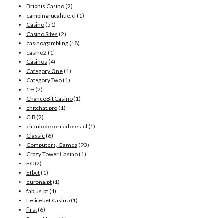
Brionis Casino
(2)
campingrucahue.cl
(1)
Casino
(51)
Casino Sites
(2)
casino/gambling
(18)
casino2
(1)
Casinos
(4)
Category One
(1)
Category Two
(1)
CH
(2)
ChanceBit Casino
(1)
chitchat.pro
(1)
CIB
(2)
circulodecorredores.cl
(1)
Classic
(6)
Computers, Games
(93)
Crazy Tower Сasino
(1)
EC
(2)
Efbet
(1)
eurona.pt
(1)
fabius.pt
(1)
Felicebet Casino
(1)
first
(6)