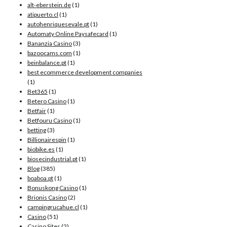
alt-eberstein.de
(1)
atipuerto.cl
(1)
autohenriquesevale.pt
(1)
Automaty Online Paysafecard
(1)
Bananzia Casino
(3)
bazoocams.com
(1)
beinbalance.pt
(1)
best ecommerce development companies
(1)
Bet365
(1)
Betero Casino
(1)
Betfair
(1)
Betfouru Casino
(1)
betting
(3)
Billionairespin
(1)
biobike.es
(1)
biosecindustrial.pt
(1)
Blog
(385)
boaboa.pt
(1)
Bonuskong Casino
(1)
Brionis Casino
(2)
campingrucahue.cl
(1)
Casino
(51)
Casino Sites
(2)