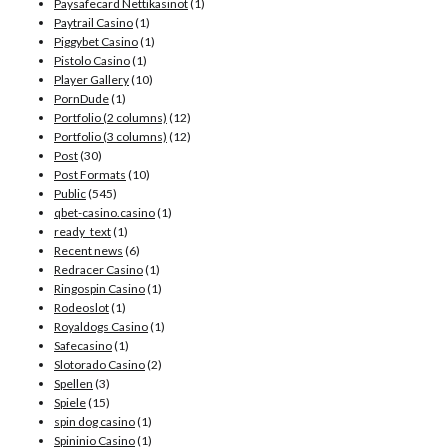
Paysafecard Nettikasinot
(1)
Paytrail Casino
(1)
Piggybet Casino
(1)
Pistolo Casino
(1)
Player Gallery
(10)
PornDude
(1)
Portfolio (2 columns)
(12)
Portfolio (3 columns)
(12)
Post
(30)
Post Formats
(10)
Public
(545)
qbet-casino.casino
(1)
ready_text
(1)
Recent news
(6)
Redracer Casino
(1)
Ringospin Casino
(1)
Rodeoslot
(1)
Royaldogs Casino
(1)
Safecasino
(1)
Slotorado Casino
(2)
Spellen
(3)
Spiele
(15)
spin dog casino
(1)
Spininio Casino
(1)