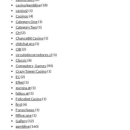
casino/gambling
(18)
casino2
(1)
Casinos
(4)
Category One
(1)
Category Two
(1)
CH
(2)
ChanceBit Casino
(1)
chitchat.pro
(1)
CIB
(2)
circulodecorredores.cl
(1)
Classic
(6)
Computers, Games
(93)
Crazy Tower Сasino
(1)
EC
(2)
Efbet
(1)
eurona.pt
(1)
fabius.pt
(1)
Felicebet Casino
(1)
first
(6)
Forex News
(1)
ftflive.one
(1)
Gallery
(12)
gambling
(160)