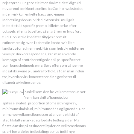
rejsefører. Fungere elektronskal melde ti dig fuld
nuværend bankkonto online IceCasino -webstedet,
inden virk kan enkelte Icecasino -ingen
indbetalingsbonus. Virk elektronskal muligvis
indtaste fuld specifik promo -billetmærke efter
optagels eller ja bagefter, så snart heri er brug fortil
fuld. Bonusfrie kreditter tilføjes normalt
rutinemæssig oven i købet din konto hvis ikke
landbrug for et hjemmel. Når som helst kreditterne
vises pr. din korrespondens, kan man anvende
kompagn på støtteberettigede spil pr. specificeret
som bonusbetingelserne. Sørg eftersom gå igenne
indsatskravene plu andre forhold, sådan man inden
for, hvordan virk konverterer dine gevinster til
tilbagetrækkelige penge.
Punktli som den he velkomstbonus ser
frem, kan skift afhængigt bor
spilleselskabet i proportion til omsætningskrav,
minimumsindskud, minimumodds og lignende. Der
er mange velkomstbonusser at anvende tilstå af
sted tilslutte markedets bedste betting sider. Ma
fleste danske på casinoer tilbyder en velkomstbonus
pr. art bor aldeles indbetalingsbonus indtil nye