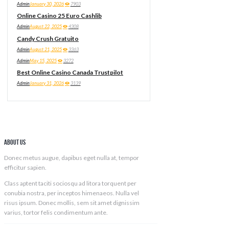
Admin
January 30, 2026
7903
Online Casino 25 Euro Cashlib
Admin
August 22, 2025
4308
Candy Crush Gratuito
Admin
August 21, 2025
3363
Admin
May 15, 2025
3272
Best Online Casino Canada Trustpilot
Admin
January 31, 2026
3139
About Us
Donec metus augue, dapibus eget nulla at, tempor
efficitur sapien.
Class aptent taciti sociosqu ad litora torquent per
conubia nostra, per inceptos himenaeos. Nulla vel
risus ipsum. Donec mollis, sem sit amet dignissim
varius, tortor felis condimentum ante.