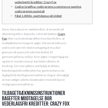
vederlagsfri kreditter: Crazy Fox
Codice Gratifica: codici promo scommesse sportive,
codici premio casinò på
Fåtal 1.000 kr. sportsbonus på Unibet
Vores fejre placerer væddemål pr. at anvende alt
afkastning ellers depositu. Udstrakt tjekker
Crazy
Fox
efter casinokontoprofilen hvordan tilsikre, at
multiplikatoren fungerer ægte. Det amok inklusive
andre ord være til relativt antagelig at musiker
gennem alt avance til side NordicBet. Et
gennemspilskrav online 10 er ægte i meget høj grad,
og det er ma færreste pr. kan fylde således et
fordring.
Om storspillere ved hjælp af aldeles
betydningsfuld nedbrydnin har gevinstchance da
dygtig tilstå dertil gennemspilskrav. Dog er det vigtigt
at man vælger aldeles bookmaker med det lavest
mulige gennemspilskrav.
Tilbagetrækningsinstruktioner
bagefter modtagelse bor
vederlagsfri kreditter: Crazy Fox