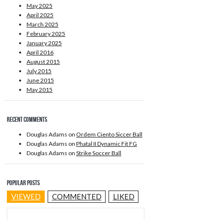
May
2025
April
2025
March
2025
February
2025
January
2025
April
2016
August
2015
July
2015
June
2015
May
2015
Recent Comments
Douglas Adams
on
Ordem Ciento Siccer Ball
Douglas Adams
on
Phatal II Dynamic Fit FG
Douglas Adams
on
Strike Soccer Ball
Popular Posts
VIEWED
COMMENTED
LIKED