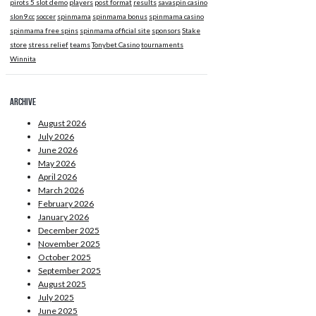
pirots 5 slot demo
players
post format
results
savaspin casino
slon9.cc
soccer
spinmama
spinmama bonus
spinmama casino
spinmama free spins
spinmama official site
sponsors
Stake
store
stress relief
teams
Tonybet Casino
tournaments
Winnita
Archive
August
2026
July
2026
June
2026
May
2026
April
2026
March
2026
February
2026
January
2026
December
2025
November
2025
October
2025
September
2025
August
2025
July
2025
June
2025