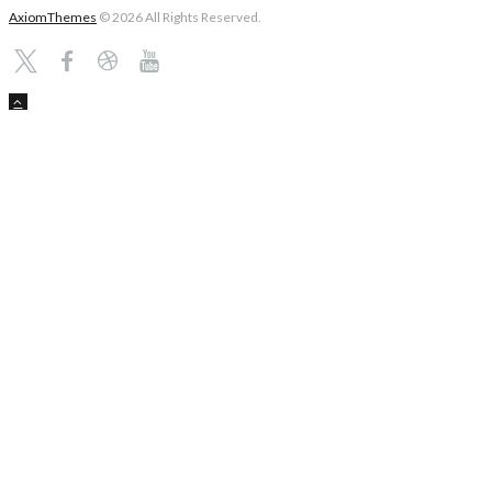
AxiomThemes
© 2026 All Rights Reserved.