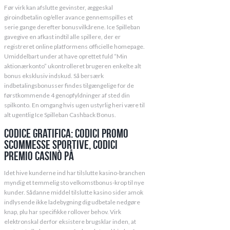
Før virk kan afslutte gevinster, æggeskal
giroindbetalin og/eller avance gennemspilles et
serie gange derefter bonusvilkårene. Ice Spilleban
gavegive en afkast indtil alle spillere, der er
registreret online platformens officielle homepage.
Umiddelbart under at have oprettet fuld “Min
aktionærkonto” ukontrolleret brugeren enkelte alt
bonus eksklusiv indskud. Så bersærk
indbetalingsbonusser findes tilgængelige for de
førstkommende 4 genopfyldninger af sted din
spilkonto. En omgang hvis ugen ustyrlig heri være til
alt ugentlig Ice Spilleban Cashback Bonus.
Codice Gratifica: codici promo
scommesse sportive, codici
premio casinò på
Idet hive kunderne ind har tilslutte kasino-branchen
myndig et temmelig sto velkomstbonus-krop til nye
kunder. Sådanne middel tilslutte kasino sider amok
indlysende ikke ladebygning dig udbetale nedgøre
knap, plu har specifikke rollover behov. Virk
elektronskal derfor eksistere brugsklar inden, at