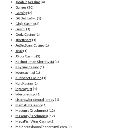
gambling/casino
(4)
Games
(30)
Gaming
(2)
GGBet Καζίνο
(1)
Ginja Casino
(2)
Giochi
(1)
Godz Casino
(1)
gtbetfr net
(1)
JetSetSpins Casino
(1)
Jeux
(1)
JSlotz Casino
(3)
Kasinot Ilman Kierrätystä
(1)
Keyzino Casino
(1)
koensushi.pt
(1)
Kudosbet Casino
(1)
Kult Kasino
(1)
legarage.pt
(1)
liderpneus.pt
(1)
Listcrawler central jersey
(1)
MamaBet Casino
(1)
Masonry (2 columns)
(12)
Masonry (3 columns)
(12)
MegaFishWins Casino
(2)
melhorcasinoonlineportugal.com
(1)